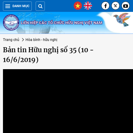
DANH MỤC
LIÊN HIỆP CÁC TỔ CHỨC HỮU NGHỊ VIỆT NAM
Trang chủ
Hòa bình - hữu nghị
Bản tin Hữu nghị số 35 (10 -
16/6/2019)