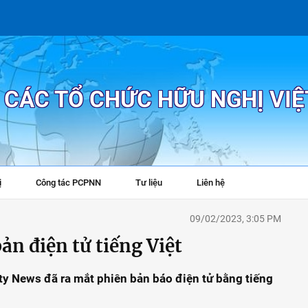
P CÁC TỔ CHỨC HỮU NGHỊ VI
ị
Công tác PCPNN
Tư liệu
Liên hệ
+
09/02/2023, 3:05 PM
ản điện tử tiếng Việt
ty News đã ra mắt phiên bản báo điện tử bằng tiếng