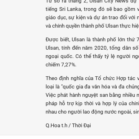
Từ số ra tháng 2, Ulsan City News dự
tiếng Sri Lanka, trong đó sẽ bao gồm v
giáo dục, sự kiện và dự án trao đổi vớ
và chính quyền thành phố Ulsan thực hiệ
Được biết, Ulsan là thành phố lớn thứ
Ulsan, tính đến năm 2020, tổng dân số
ngoại quốc. Có thể thấy tỷ lệ người n
chiếm 7,27%.
Theo định nghĩa của Tổ chức Hợp tác v
loại là "quốc gia đa văn hóa và đa chủn
Việc phát hành nguyệt san bằng nhiều 
pháp hỗ trợ kịp thời và hợp lý của chí
nhau cho người lao động nước ngoài, sin
Q.Hoa t.h / Thời Đại