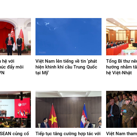
 hệ với
Việt Nam lên tiếng về tin 'phát
Tổng Bí thư n
húc đẩy môi
hiện khinh khí cầu Trung Quốc
hướng nhằm tă
 VN
tại Mỹ'
hệ Việt-Nhật
ASEAN củng cố
Tiếp tục tăng cường hợp tác với
Việt Nam tham