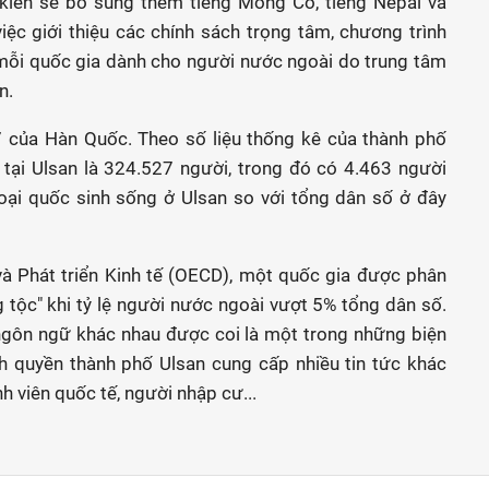
 kiến sẽ bổ sung thêm tiếng Mông Cổ, tiếng Nepal và
iệc giới thiệu các chính sách trọng tâm, chương trình
i mỗi quốc gia dành cho người nước ngoài do trung tâm
n.
 7 của Hàn Quốc. Theo số liệu thống kê của thành phố
 tại Ulsan là 324.527 người, trong đó có 4.463 người
goại quốc sinh sống ở Ulsan so với tổng dân số ở đây
à Phát triển Kinh tế (OECD), một quốc gia được phân
g tộc" khi tỷ lệ người nước ngoài vượt 5% tổng dân số.
ngôn ngữ khác nhau được coi là một trong những biện
nh quyền thành phố Ulsan cung cấp nhiều tin tức khác
h viên quốc tế, người nhập cư...