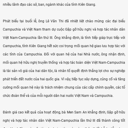
nhiều lãnh đạo các sở, ban, ngành khác của tỉnh Kiên Giang.
Phát biểu tại buổi lễ, ông Lê Văn Thi đã nhiệt liệt chào mừng các đại biểu
Campuchia và Việt Nam tham dự cuộc Gặp gỡ hữu nghị và hợp tác nhân dân
Việt Nam-Campuchia lần thứ III. Ông khẳng định, là tỉnh tiếp giáp trực tiếp với
Campuchia, tỉnh Kiên Giang hết sức coi trọng mối quan hệ giao lưu hợp tác với
các tỉnh của Campuchia. Đối với quan hệ của hai Nhà nước, ông nhận định,
mối quan hệ hữu nghị truyền thống và hợp tác toàn diện Việt Nam-Campuchia
là tài sản vô giá của hai dân tộc, là nhân tố quyết định thắng lợi cho sự nghiệp
phát triển đất nước của hai quốc gia. Vì vậy, tiếp tục xây dựng, củng cố và tăng
cường mối quan hệ này là trách nhiệm chung của các cấp chính quyền, các tổ
chức đoàn thể và của mỗi người dân hai nước Việt Nam và Campuchia.
Đánh giá cao kết quả của hoạt động, bà Men Sam An khẳng định, Gặp gỡ hữu
nghị và hợp tác nhân dân Việt Nam-Campuchia lần thứ III đã thành công tốt