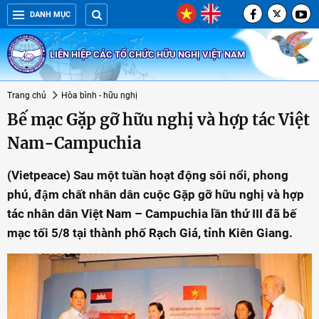
DANH MỤC
LIÊN HIỆP CÁC TỔ CHỨC HỮU NGHỊ VIỆT NAM
Trang chủ
Hòa bình - hữu nghị
Bế mạc Gặp gỡ hữu nghị và hợp tác Việt
Nam-Campuchia
(Vietpeace) Sau một tuần hoạt động sôi nổi, phong
phú, đậm chất nhân dân cuộc Gặp gỡ hữu nghị và hợp
tác nhân dân Việt Nam – Campuchia lần thứ III đã bế
mạc tối 5/8 tại thành phố Rạch Giá, tỉnh Kiên Giang.