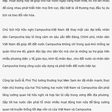
đẹp. Hoạt động này sẽ giúp cho hai nước ngày càng thân thiết, hỗ trợ lẫn nhau
để cùng nhau phát triển trên mọi lĩnh vực, đặc biệt là về thương mại, đầu tư, du
lịch và trao đổi văn hóa.
Chủ tịch Hội hữu nghị Campuchia-Việt Nam đã thay mặt các đại biểu nhân
dân Campuchia bày tỏ lòng cảm ơn sâu sắc đến Đảng, Chính phủ, nhân dân
Việt Nam đã giúp đỡ đất nước Campuchia không chỉ trong quá khứ chống lại
quân Khơ me đỏ, giành độc lập cho dân tộc mà còn là những sự trợ giúp trên
nhiều phương diện: y tế, giáo dục, kinh tế, nhân đạo…cho đất nước và nhân dân
Campuchia trong công cuộc xây dựng và phát triển đất nước hiện tại.
Cũng tại buổi lễ, Phó Thủ tướng thường trực Men Sam An đã nhấn mạnh, thực
hiện chủ trương của hai Thủ tướng, hai nước Việt Nam và Campuchia cần phải
tăng cường quan hệ hữu nghị và hợp tác từ cấp trung ương đến địa phương.
Sắp tới hai nước cần phải tổ chức nhiều hoạt động hơn nữa để tăng cường
quan hệ truyền thống tốt đẹp vốn có của Việt Nam và Campuchia.