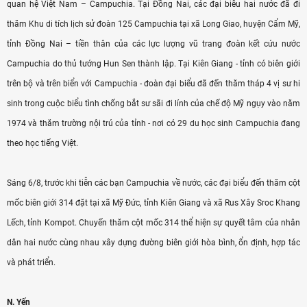
quan hệ Việt Nam – Campuchia. Tại Đồng Nai, các đại biểu hai nước đã đi
thăm Khu di tích lịch sử đoàn 125 Campuchia tại xã Long Giao, huyện Cẩm Mỹ,
tỉnh Đồng Nai – tiền thân của các lực lượng vũ trang đoàn kết cứu nước
Campuchia do thủ tướng Hun Sen thành lập. Tại Kiên Giang - tỉnh có biên giới
trên bộ và trên biển với Campuchia - đoàn đại biểu đã đến thăm tháp 4 vị sư hi
sinh trong cuộc biểu tình chống bắt sư sãi đi lính của chế độ Mỹ ngụy vào năm
1974 và thăm trường nội trú của tỉnh - nơi có 29 du học sinh Campuchia đang
theo học tiếng Việt.
Sáng 6/8, trước khi tiễn các bạn Campuchia về nước, các đại biểu đến thăm cột
mốc biên giới 314 đặt tại xã Mỹ Đức, tỉnh Kiên Giang và xã Rus Xây Sroc Khang
Lếch, tỉnh Kompot. Chuyến thăm cột mốc 314 thể hiện sự quyết tâm của nhân
dân hai nước cùng nhau xây dựng đường biên giới hòa bình, ổn định, hợp tác
và phát triển.
N. Yến