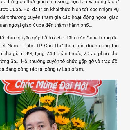
ộ đã từng có thời gian sinh sống, học tập và công tác ở
ước Cuba. Hội đã triển khai thực hiện tốt các nhiệm vụ
 dân; thường xuyên tham gia các hoạt động ngoại giao
quan ngoại giao Cuba đến thăm thành phố...
 tổ chức quyên góp hỗ trợ cho đất nước Cuba trong đại
 Việt Nam - Cuba TP Cần Thơ tham gia đoàn công tác
 nhà giàn DK-I, tặng 740 phần thuốc, 20 áo phao cho
ường Sa... Hội thường xuyên tổ chức gặp gỡ và trao đổi
Cuba đang công tác tại công ty Labiofam.