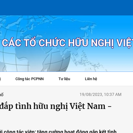
P CÁC TỔ CHỨC HỮU NGHỊ VI
ị
Công tác PCPNN
Tư liệu
Liên hệ
+
hố
19/08/2023, 10:37 AM
đắp tình hữu nghị Việt Nam -
ới cộng tác viên; tăng cường hoạt động gắn kết tình