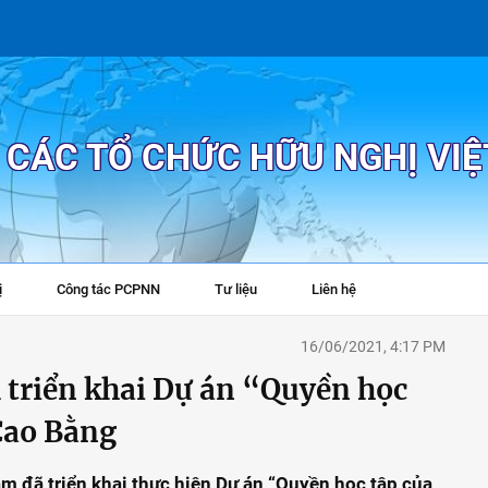
P CÁC TỔ CHỨC HỮU NGHỊ VI
ị
Công tác PCPNN
Tư liệu
Liên hệ
+
16/06/2021, 4:17 PM
 triển khai Dự án “Quyền học
 Cao Bằng
am đã triển khai thực hiện Dự án “Quyền học tập của