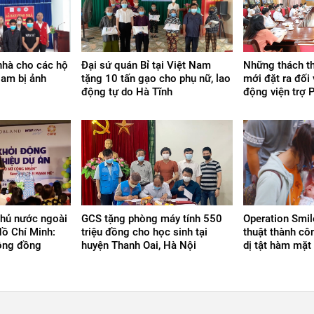
nhà cho các hộ
Đại sứ quán Bỉ tại Việt Nam
Những thách th
Nam bị ảnh
tặng 10 tấn gạo cho phụ nữ, lao
mới đặt ra đối
động tự do Hà Tĩnh
động viện trợ
phủ nước ngoài
GCS tặng phòng máy tính 550
Operation Smi
Hồ Chí Minh:
triệu đồng cho học sinh tại
thuật thành côn
cộng đồng
huyện Thanh Oai, Hà Nội
dị tật hàm mặt