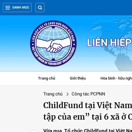
DANH MỤC
LIÊN HIỆ
Trang chủ
Giới thiệu
Hòa bình - hữu ngh
Trang chủ
Công tác PCPNN
ChildFund tại Việt Nam
tập của em” tại 6 xã ở
Vừa qua, Tổ chức ChildFund tại Việt N