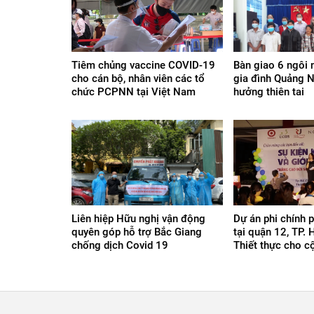
Tiêm chủng vaccine COVID-19
Bàn giao 6 ngôi 
cho cán bộ, nhân viên các tổ
gia đình Quảng 
chức PCPNN tại Việt Nam
hưởng thiên tai
Liên hiệp Hữu nghị vận động
Dự án phi chính 
quyên góp hỗ trợ Bắc Giang
tại quận 12, TP. 
chống dịch Covid 19
Thiết thực cho 