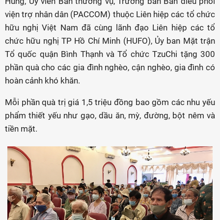
Hùng, Ủy viên Ban thường vụ, Trưởng ban Ban điều phối
viện trợ nhân dân (PACCOM) thuộc Liên hiệp các tổ chức
hữu nghị Việt Nam đã cùng lãnh đạo Liên hiệp các tổ
chức hữu nghị TP Hồ Chí Minh (HUFO), Ủy ban Mặt trận
Tổ quốc quận Bình Thạnh và Tổ chức TzuChi tặng 300
phần quà cho các gia đình nghèo, cận nghèo, gia đình có
hoàn cảnh khó khăn.
Mỗi phần quà trị giá 1,5 triệu đồng bao gồm các nhu yếu
phẩm thiết yếu như gạo, dầu ăn, mỳ, đường, bột nêm và
tiền mặt.