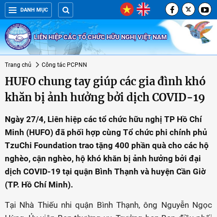
DANH MỤC
LIÊN HIỆP CÁC TỔ CHỨC HỮU NGHỊ VIỆT NAM
Trang chủ
Công tác PCPNN
HUFO chung tay giúp các gia đình khó
khăn bị ảnh hưởng bởi dịch COVID-19
Ngày 27/4, Liên hiệp các tổ chức hữu nghị TP Hồ Chí
Minh (HUFO) đã phối hợp cùng Tổ chức phi chính phủ
TzuChi Foundation trao tặng 400 phần quà cho các hộ
nghèo, cận nghèo, hộ khó khăn bị ảnh hưởng bởi đại
dịch COVID-19 tại quận Bình Thạnh và huyện Cần Giờ
(TP. Hồ Chí Minh).
Tại Nhà Thiếu nhi quận Bình Thạnh, ông Nguyễn Ngọc