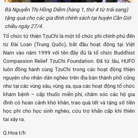
Bà Nguyễn Thị Hồng Diễm (hàng 1, thứ 4 từ trái sang)
tặng quà cho các gia đình chính sách tại huyện Cần Giờ
chiều ngày 27/4.
Tổ chức từ thiện TzuChi là một tổ chức phi chính phủ đến
từ Đài Loan (Trung Quốc), bắt đầu hoạt động tại Việt
Nam vào năm 1999 với tên đầy đủ là tổ chức Buddhist
Compassion Relief TzuChi Foundation. Đã từ lâu, HUFO
luôn đồng hành cùng TzuChi trong các hoạt động thiện
nguyện cho nhân dân nghèo trên địa bàn thành phố cũng
như tại các vùng sâu, vùng xa, qua các hoạt động tổ chức
khám bệnh – cấp thuốc miễn phí, chăm sóc các hộ gia
đình có hoàn cảnh khó khăn, trao quà tết và tặng số tiền
học phí cho học sinh nghèo, cứu trợ khẩn cấp khi thiên
tai xảy ra.
Q.Hoa t/h