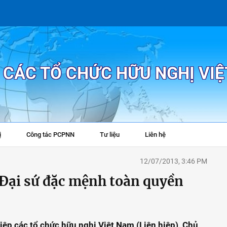
P CÁC TỔ CHỨC HỮU NGHỊ VI
ị
Công tác PCPNN
Tư liệu
Liên hệ
+
12/07/2013, 3:46 PM
 Đại sứ đặc mệnh toàn quyền
hiệp các tổ chức hữu nghị Việt Nam (Liên hiệp), Chủ