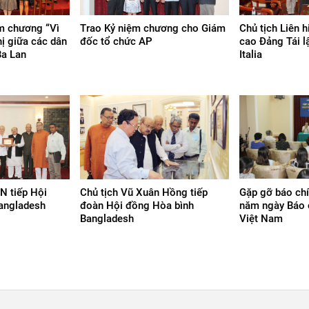
m chương “Vì
Trao Kỷ niệm chương cho Giám
Chủ tịch Liên h
hị giữa các dân
đốc tổ chức AP
cao Đảng Tái l
Ba Lan
Italia
 tiếp Hội
Chủ tịch Vũ Xuân Hồng tiếp
Gặp gỡ báo chí
angladesh
đoàn Hội đồng Hòa bình
năm ngày Báo 
Bangladesh
Việt Nam