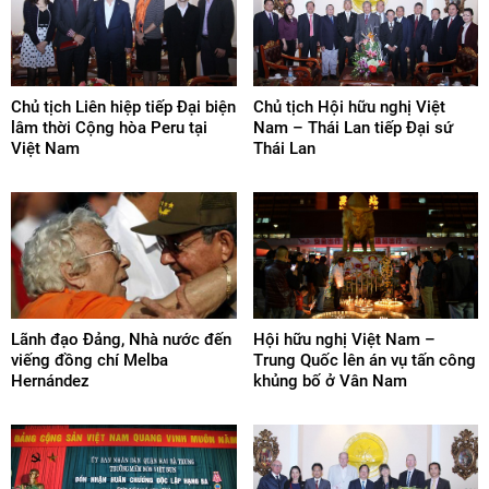
Chủ tịch Liên hiệp tiếp Đại biện
Chủ tịch Hội hữu nghị Việt
lâm thời Cộng hòa Peru tại
Nam – Thái Lan tiếp Đại sứ
Việt Nam
Thái Lan
Lãnh đạo Đảng, Nhà nước đến
Hội hữu nghị Việt Nam –
viếng đồng chí Melba
Trung Quốc lên án vụ tấn công
Hernández
khủng bố ở Vân Nam