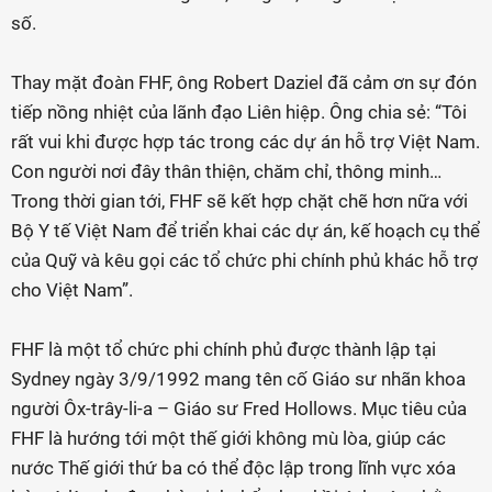
số.
Thay mặt đoàn FHF, ông Robert Daziel đã cảm ơn sự đón
tiếp nồng nhiệt của lãnh đạo Liên hiệp. Ông chia sẻ: “Tôi
rất vui khi được hợp tác trong các dự án hỗ trợ Việt Nam.
Con người nơi đây thân thiện, chăm chỉ, thông minh…
Trong thời gian tới, FHF sẽ kết hợp chặt chẽ hơn nữa với
Bộ Y tế Việt Nam để triển khai các dự án, kế hoạch cụ thể
của Quỹ và kêu gọi các tổ chức phi chính phủ khác hỗ trợ
cho Việt Nam”.
FHF là một tổ chức phi chính phủ được thành lập tại
Sydney ngày 3/9/1992 mang tên cố Giáo sư nhãn khoa
người Ôx-trây-li-a – Giáo sư Fred Hollows. Mục tiêu của
FHF là hướng tới một thế giới không mù lòa, giúp các
nước Thế giới thứ ba có thể độc lập trong lĩnh vực xóa