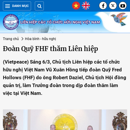
DANH MỤC
LIÊN HIỆP CÁC TỔ CHỨC HỮU NGHỊ VIỆT NAM
Trang chủ
Hòa bình - hữu nghị
Đoàn Quỹ FHF thăm Liên hiệp
(Vietpeace) Sáng 6/3, Chủ tịch Liên hiệp các tổ chức
hữu nghị Việt Nam Vũ Xuân Hồng tiếp đoàn Quỹ Fred
Hollows (FHF) do ông Robert Daziel, Chủ tịch Hội đồng
quản trị, làm Trưởng đoàn trong dịp đoàn thăm làm
việc tại Việt Nam.