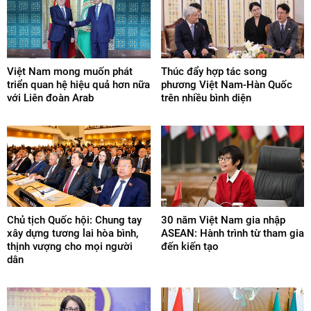
Việt Nam mong muốn phát
Thúc đẩy hợp tác song
triển quan hệ hiệu quả hơn nữa
phương Việt Nam-Hàn Quốc
với Liên đoàn Arab
trên nhiều bình diện
Chủ tịch Quốc hội: Chung tay
30 năm Việt Nam gia nhập
xây dựng tương lai hòa bình,
ASEAN: Hành trình từ tham gia
thịnh vượng cho mọi người
đến kiến tạo
dân