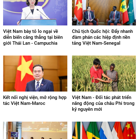
Việt Nam bày tỏ lo ngại về
Chủ tịch Quốc hội: Đẩy nhanh
diễn biến căng thẳng tại biên
đàm phán các hiệp định nền
giới Thái Lan - Campuchia
tảng Việt Nam-Senegal
Kết nối nghị viện, mở rộng hợp
Việt Nam - Đối tác phát triển
tác Việt Nam-Maroc
năng động của châu Phi trong
kỷ nguyên mới