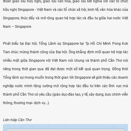
đoàn giao lưu hữu nghị, giao lưu văn hoá, giao lưu kết nghĩa với các tổ chức
hữu nghị Singapore - Việt Nam và các tổ chức xã hội, kinh tế, văn hóa khác của
Singapore, thúc đẩy và mở rộng quan hệ hợp tác và đầu tư giữa hai nước Việt
Nam – Singapore.
Phát biểu tại Đại hội, Tổng Lãnh sự Singapore tại Tp Hồ Chí Minh Pong Kok
Tian chúc mừng thành công của Đại hội. Ông khẳng định mối quan hệ hợp tác
nhiều mặt giữa Singapore với Việt Nam nói chung và thành phố Cần Thơ nói
riêng trong thời gian qua đã đạt được một số kết quả quan trọng. Đồng thời
Tổng lãnh sự mong muốn trong thời gian tới Singapore sẽ giới thiệu các doanh
nghiệp nước mình tăng cường mở rộng hợp tác đầu tư trên các lĩnh vực mà
thành phố Cần Thơ có yêu cầu (giáo dục-đào tạo, y tế, xây dựng, bưu chính viễn
thông, thương mại- dịch vụ…).
Liên hiệp Cần Thơ