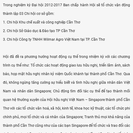
Trong nghiệm kỳ Đại hội 2012-2017 Ban chấp hành Hội sẽ tổ chức vận động
thành lập 03 Chi hội cơ sở gồm:
1. Chi hội Khu chế xuất và công nghiệp Cần Thơ
2. Chi hội Sở Giáo dục & Đào tạo TP Cần Thơ
3. Chi hội Công ty TNHH Wilmar Agro Việt Nam tại TP. Cần Thơ
Hội đã đề ra phương hướng hoạt động cụ thể trong nhiệm kỳ với các chương
trình cụ thể như: Tổ chức các hoạt động giao lưu hữu nghị, triển lãm ảnh, sách
báo, họp mặt hữu nghị nhân kỷ niệm Quốc khánh tại thành phố Cần Thơ. Qua
đó, không ngừng tăng cường sự hiểu biết và tình hữu nghị giữa nhân dân Việt
Nam và nhân dân Singapore; Chủ động tìm đối tác cụ thể để tạo thành mối
quan hệ thường xuyên của Hội hữu nghị Việt Nam – Singapore thành phố Cần
Thơ với các tổ chức văn hoá, xã hội, kinh tế, khoa học kỹ thuật, các tổ chức phi
chính phủ, mọi tổ chức và cá nhân của Singapore; Tranh thủ mọi khả năng của
thành phố Cần Thơ cũng như của các bạn Singapore để tổ chức và trao đổi các