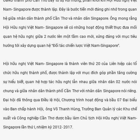
UBND thành phố Cần Thơ bày tỏ sự vui mừng, phấn khởi khi Hội Hữu nghị Việt
Nam- Singapore được thành lập. Đây là bước tiến mới đáng ghi nhớ trong quan
hệ giữa nhân dân thành phố Cần Thơ và nhân dân Singapore. Ông mong rằng
Hội Hữu nghị Việt Nam- Singapore sẽ có những hoạt động thiết thực đưa mối
quan hệ hữu nghị giữa 2 nước lên một tầm cao mới, xứng đáng với mục tiêu
hướng tới xây dựng quan hệ “Đối tác chiến lược Việt Nam-Singapore”.
Hội hữu nghị Việt Nam- Singapore là thành viên thứ 20 của Liên hiệp các tổ
chức hữu nghị thành phố, được thành lập với mục đích góp phần tăng cường
sự hiểu biết, quan hệ hợp tác hữu nghị lẫn nhau giữa nhân dân 02 nước nói
chung và giữa nhân dân thành phố Cần Thơ với nhân dân Singapore nói riêng.
Đại hội đã thông qua Điều lệ Hội, Chương trình hoạt động và bầu 07 Đại biểu
vào Ban chấp hành Hội, ông Võ Thanh Hùng, Trưởng Ban Quản lý các Khu chế
xuất và Công nghiệp Cần Thơ được bầu làm Chủ tịch Hội Hữu nghị Việt Nam-
Singapore lần thứ I, nhiệm kỳ 2012- 2017.