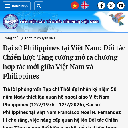
DANH MỤC
LIÊN HIỆP CÁC TỔ CHỨC HỮU NGHỊ VIỆT NAM
Trang chủ
Tri thức chuyên sâu
Đại sứ Philippines tại Việt Nam: Đối tác
Chiến lược Tăng cường mở ra chương
hợp tác mới giữa Việt Nam và
Philippines
Trả lời phỏng vấn Tạp chí Thời đại nhân kỷ niệm 50
năm Ngày thiết lập quan hệ ngoại giao Việt Nam -
Philippines (12/7/1976 - 12/7/2026), Đại sứ
Philippines tại Việt Nam Francisco Noel R. Fernandez
III cho rằng, việc nâng cấp quan hệ lên Đối tác Chiến
lược Tăng cường thể hiện cam kết của hai bên trong