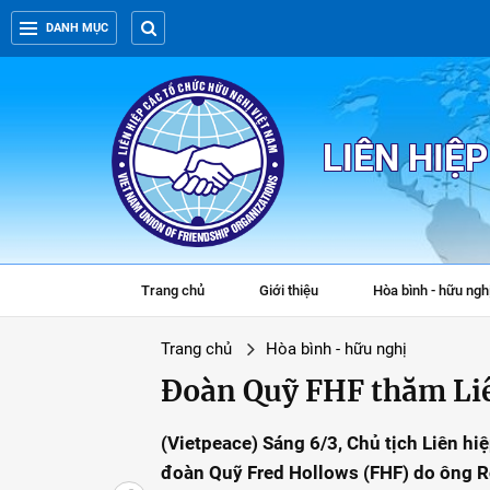
DANH MỤC
LIÊN HIỆ
Trang chủ
Giới thiệu
Hòa bình - hữu ngh
Trang chủ
Hòa bình - hữu nghị
Đoàn Quỹ FHF thăm Li
(Vietpeace) Sáng 6/3, Chủ tịch Liên h
đoàn Quỹ Fred Hollows (FHF) do ông Ro