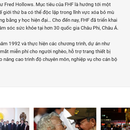
sư Fred Hollows. Mục tiêu của FHF là hướng tới một
ế giới thứ ba có thể độc lập trong lĩnh vực xóa bỏ mù
áng bằng y học hiện đại… Cho đến nay, FHF đã triển khai
m sóc sức khỏe tại hơn 30 quốc gia Châu Phi, Châu Á.
năm 1992 và thực hiện các chương trình, dự án như
 mắt miễn phí cho người nghèo, hỗ trợ trang thiết bị
tạo nâng cao trình độ chuyên môn, nghiệp vụ cho cán bộ