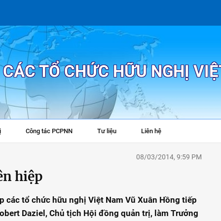
P CÁC TỔ CHỨC HỮU NGHỊ VI
ị
Công tác PCPNN
Tư liệu
Liên hệ
+
08/03/2014, 9:59 PM
ên hiệp
iệp các tổ chức hữu nghị Việt Nam Vũ Xuân Hồng tiếp
bert Daziel, Chủ tịch Hội đồng quản trị, làm Trưởng