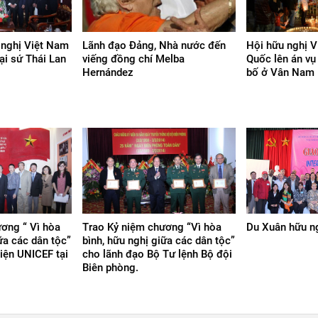
 nghị Việt Nam
Lãnh đạo Đảng, Nhà nước đến
Hội hữu nghị 
ại sứ Thái Lan
viếng đồng chí Melba
Quốc lên án vụ
Hernández
bố ở Vân Nam
ơng “ Vì hòa
Trao Kỷ niệm chương “Vì hòa
Du Xuân hữu n
ữa các dân tộc”
bình, hữu nghị giữa các dân tộc”
iện UNICEF tại
cho lãnh đạo Bộ Tư lệnh Bộ đội
Biên phòng.