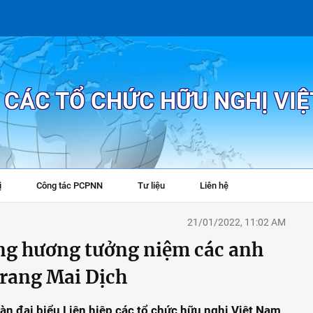
P CÁC TỔ CHỨC HỮU NGHỊ VI
ị
Công tác PCPNN
Tư liệu
Liên hệ
+
21/01/2022, 11:02 AM
ng hương tưởng niệm các anh
 trang Mai Dịch
oàn đại biểu Liên hiệp các tổ chức hữu nghị Việt Nam