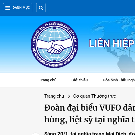
DANH MỤC
LIÊN HIỆ
Trang chủ
Giới thiệu
Hòa bình - hữu ngh
Trang chủ
Cơ quan Thường trực
Đoàn đại biểu VUFO dâ
hùng, liệt sỹ tại nghĩa
Sáng 20/1, tại nghĩa trang Mai Dịch, đ