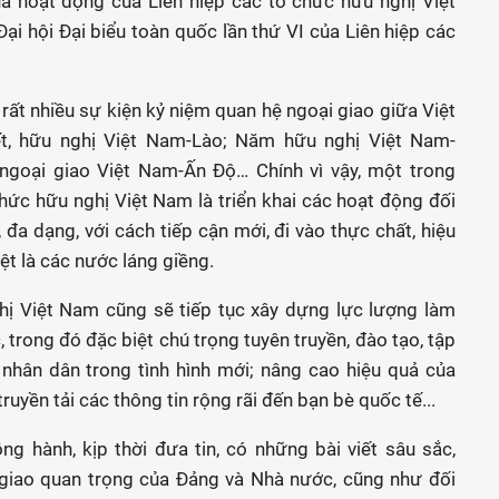
uả hoạt động của Liên hiệp các tổ chức hữu nghị Việt
ại hội Đại biểu toàn quốc lần thứ VI của Liên hiệp các
rất nhiều sự kiện kỷ niệm quan hệ ngoại giao giữa Việt
, hữu nghị Việt Nam-Lào; Năm hữu nghị Việt Nam-
ngoại giao Việt Nam-Ấn Độ… Chính vì vậy, một trong
hức hữu nghị Việt Nam là triển khai các hoạt động đối
đa dạng, với cách tiếp cận mới, đi vào thực chất, hiệu
iệt là các nước láng giềng.
ghị Việt Nam cũng sẽ tiếp tục xây dựng lực lượng làm
 trong đó đặc biệt chú trọng tuyên truyền, đào tạo, tập
nhân dân trong tình hình mới; nâng cao hiệu quả của
ruyền tải các thông tin rộng rãi đến bạn bè quốc tế...
g hành, kịp thời đưa tin, có những bài viết sâu sắc,
i giao quan trọng của Đảng và Nhà nước, cũng như đối