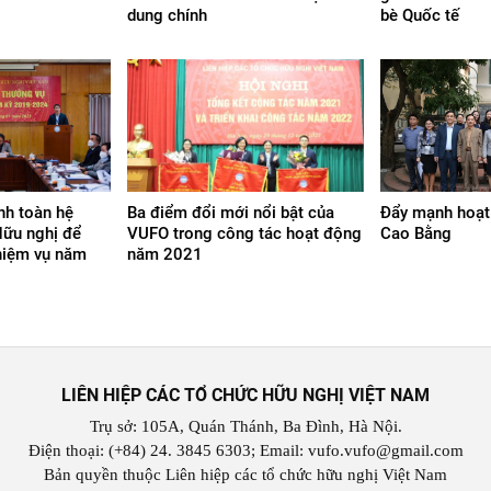
dung chính
bè Quốc tế
nh toàn hệ
Ba điểm đổi mới nổi bật của
Đẩy mạnh hoạt
Hữu nghị để
VUFO trong công tác hoạt động
Cao Bằng
hiệm vụ năm
năm 2021
LIÊN HIỆP CÁC TỔ CHỨC HỮU NGHỊ VIỆT NAM
Trụ sở: 105A, Quán Thánh, Ba Đình, Hà Nội.
Điện thoại: (+84) 24. 3845 6303; Email: vufo.vufo@gmail.com
Bản quyền thuộc Liên hiệp các tổ chức hữu nghị Việt Nam