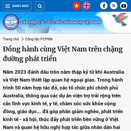
DANH MỤC
LIÊN HIỆP CÁC TỔ CHỨC HỮU NGHỊ VIỆT NAM
Trang chủ
Công tác PCPNN
Đồng hành cùng Việt Nam trên chặng
đường phát triển
Năm 2023 đánh dấu tròn năm thập kỷ từ khi Australia
và Việt Nam thiết lập quan hệ ngoại giao. Trong hành
trình 50 năm hợp tác đó, các tổ chức phi chính phủ
Australia, thông qua các dự án viện trợ trải rộng trên
các lĩnh vực kinh tế, y tế, chăm sóc sức khỏe cộng
đồng, giáo dục... đã góp phần giảm nghèo, phát triển
kinh tế - xã hội, thúc đẩy phát triển bền vững ở Việt
Nam và quan hệ hữu nghị hợp tác giữa nhân dân hai