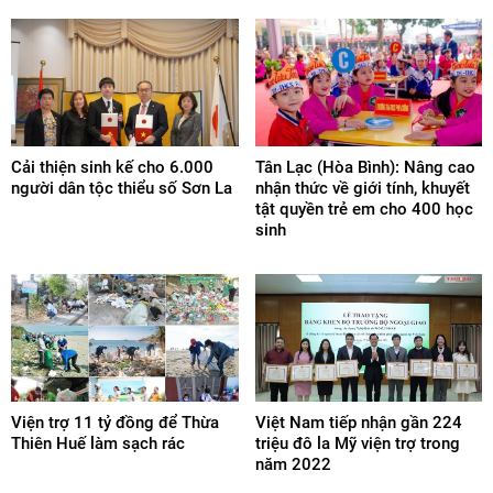
Cải thiện sinh kế cho 6.000
Tân Lạc (Hòa Bình): Nâng cao
người dân tộc thiểu số Sơn La
nhận thức về giới tính, khuyết
tật quyền trẻ em cho 400 học
sinh
Viện trợ 11 tỷ đồng để Thừa
Việt Nam tiếp nhận gần 224
Thiên Huế làm sạch rác
triệu đô la Mỹ viện trợ trong
năm 2022