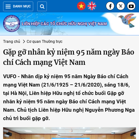
DANH MỤC
LIÊN HIỆP CÁC TỔ CHỨC HỮU NGHỊ VIỆT NAM
Trang chủ
Cơ quan Thường trực
Gặp gỡ nhân kỷ niệm 95 năm ngày Báo
chí Cách mạng Việt Nam
VUFO - Nhân dịp kỷ niệm 95 năm Ngày Báo chí Cách
mạng Việt Nam (21/6/1925 – 21/6/2020), sáng 18/6,
tại Hà Nội, Liên hiệp Hữu nghị tổ chức buổi Gặp gỡ
nhân kỷ niệm 95 năm ngày Báo chí Cách mạng Việt
Nam. Chủ tịch Liên hiệp Hữu nghị Nguyễn Phương Nga
chủ trì buổi gặp gỡ.