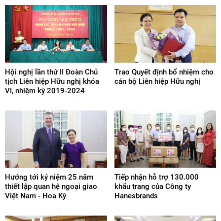
Hội nghị lần thứ II Đoàn Chủ
Trao Quyết định bổ nhiệm cho
tịch Liên hiệp Hữu nghị khóa
cán bộ Liên hiệp Hữu nghị
VI, nhiệm kỳ 2019-2024
Hướng tới kỷ niệm 25 năm
Tiếp nhận hỗ trợ 130.000
thiết lập quan hệ ngoại giao
khẩu trang của Công ty
Việt Nam - Hoa Kỳ
Hanesbrands