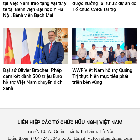
tại Việt Nam trao tặng vật tư y
được hưởng lợi từ 02 dự án do
tế tại Bệnh viện Đại học Y Hà
Tổ chức CARE tài trợ
Nội, Bệnh viện Bạch Mai
Đại sứ Olivier Brochet: Pháp
WWF Việt Nam hỗ trợ Quảng
cam kết dành 500 triệu Euro
Trị thực hiện mục tiêu phát
hỗ trợ Việt Nam chuyển dịch
triển bền vững
xanh
LIÊN HIỆP CÁC TỔ CHỨC HỮU NGHỊ VIỆT NAM
Trụ sở: 105A, Quán Thánh, Ba Đình, Hà Nội.
Điện thoại: (+84) 24. 3845 6303; Email: vufo.vufo@gmail.com