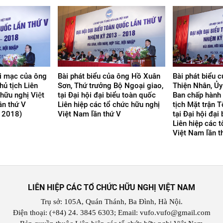
ai mạc của ông
Bài phát biểu của ông Hồ Xuân
Bài phát biểu 
ủ tịch Liên
Sơn, Thứ trưởng Bộ Ngoại giao,
Thiện Nhân, Ủy 
 hữu nghị Việt
tại Đại hội đại biểu toàn quốc
Ban chấp hành
ần thứ V
Liên hiệp các tổ chức hữu nghị
tịch Mặt trận 
- 2018)
Việt Nam lần thứ V
tại Đại hội đại
Liên hiệp các 
Việt Nam lần t
LIÊN HIỆP CÁC TỔ CHỨC HỮU NGHỊ VIỆT NAM
Trụ sở: 105A, Quán Thánh, Ba Đình, Hà Nội.
Điện thoại: (+84) 24. 3845 6303; Email: vufo.vufo@gmail.com