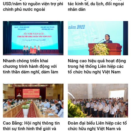
USD/năm từ nguồn viện trợ phi
tác kinh tế, du lịch, đối ngoại
chính phủ nước ngoài
nhân dân
Nhanh chóng triển khai
Nâng cao hiệu quả hoạt động
chương trình hành động với
trong hệ thống Liên hiệp các
tinh thần dám nghĩ, dám làm
tổ chức hữu nghị Việt Nam
Cao Bằng: Hội nghị thông tin
Đoàn đại biểu Liên hiệp các tổ
thời sự tình hình thế giới và
chức hữu nghị Việt Nam và