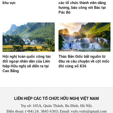
khu vực
các tổ chức thành viên dâng
hương, báo công với Bác tại
Pác Bó
Hội nghị toàn quốc công tác
Thác Bản Giốc bắt nguồn từ
đối ngoại nhân dân của Liên
đâu và câu chuyện về cột mốc
hiệp Hữu nghị sẽ diễn ra tại
đôi cùng số 836
Cao Bằng
LIÊN HIỆP CÁC TỔ CHỨC HỮU NGHỊ VIỆT NAM
Trụ sở: 105A, Quán Thánh, Ba Đình, Hà Nội.
Điện thoại: (+84) 24. 3845 6303; Email: vufo.vufo@gmail.com