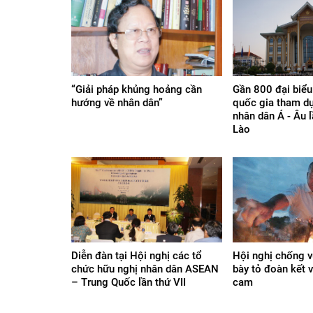
“Giải pháp khủng hoảng cần
Gần 800 đại biểu
hướng về nhân dân”
quốc gia tham d
nhân dân Á - Âu l
Lào
Diễn đàn tại Hội nghị các tổ
Hội nghị chống v
chức hữu nghị nhân dân ASEAN
bày tỏ đoàn kết 
– Trung Quốc lần thứ VII
cam