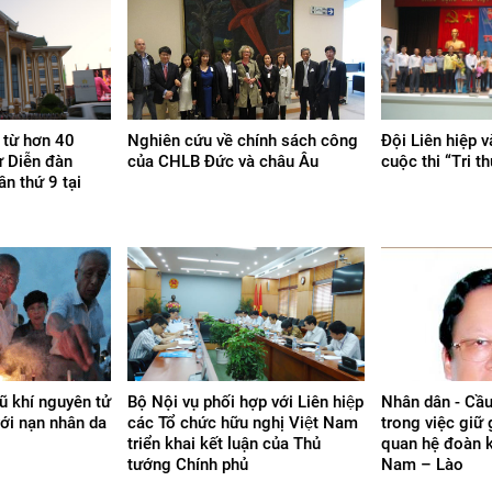
 từ hơn 40
Nghiên cứu về chính sách công
Đội Liên hiệp 
ự Diễn đàn
của CHLB Đức và châu Âu
cuộc thi “Tri t
ần thứ 9 tại
ũ khí nguyên tử
Bộ Nội vụ phối hợp với Liên hiệp
Nhân dân - Cầu
với nạn nhân da
các Tổ chức hữu nghị Việt Nam
trong việc giữ 
triển khai kết luận của Thủ
quan hệ đoàn k
tướng Chính phủ
Nam – Lào