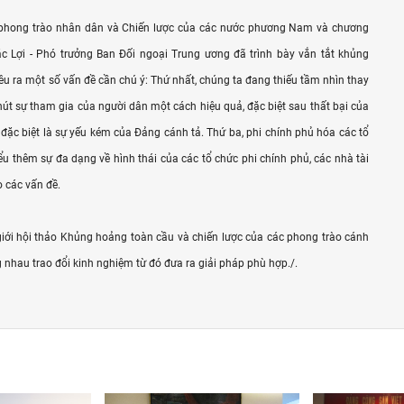
h phong trào nhân dân và Chiến lược của các nước phương Nam và chương
ắc Lợi - Phó trưởng Ban Đối ngoại Trung ương đã trình bày vắn tắt khủng
u ra một số vấn đề cần chú ý: Thứ nhất, chúng ta đang thiếu tầm nhìn thay
hút sự tham gia của người dân một cách hiệu quả, đặc biệt sau thất bại của
, đặc biệt là sự yếu kém của Đảng cánh tả. Thứ ba, phi chính phủ hóa các tổ
ểu thêm sự đa dạng về hình thái của các tổ chức phi chính phủ, các nhà tài
o các vấn đề.
 giới hội thảo Khủng hoảng toàn cầu và chiến lược của các phong trào cánh
 nhau trao đổi kinh nghiệm từ đó đưa ra giải pháp phù hợp./.