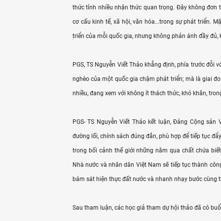
thức tỉnh nhiều nhận thức quan trọng. Đây không đơn t
cơ cấu kinh tế, xã hội, văn hóa...trong sự phát triển. 
triển của mỗi quốc gia, nhưng không phản ánh đầy đủ, 
PGS, TS Nguyễn Viết Thảo khẳng định, phía trước đỗi vớ
nghèo của một quốc gia chậm phát triển; mà là giai đoạ
nhiều, đang xem với không ít thách thức, khó khăn, tron
PGS- TS Nguyễn Viết Thảo kết luận, Đảng Cộng sản V
đường lối, chính sách đúng đắn, phù hợp để tiếp tục đẩ
trong bối cảnh thế giới những năm qua chất chứa biết
Nhà nước và nhân dân Việt Nam sẽ tiếp tục thành công
bám sát hiện thực đất nước và nhanh nhạy bước cùng th
Sau tham luận, các học giả tham dự hội thảo đã có buổ