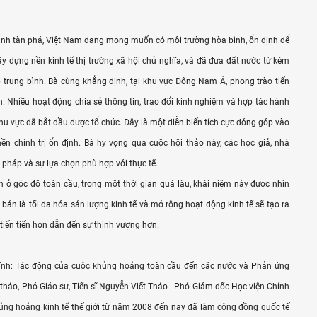
tranh tàn phá, Việt Nam đang mong muốn có môi trường hòa bình, ổn định để
ây dựng nền kinh tế thị trường xã hội chủ nghĩa, và đã đưa đất nước từ kém
p trung bình. Bà cùng khẳng định, tại khu vực Đông Nam Á, phong trào tiến
. Nhiều hoạt động chia sẻ thông tin, trao đổi kinh nghiệm và hợp tác hành
hu vực đã bắt đầu được tổ chức. Đây là một diễn biến tích cực đóng góp vào
 nền chính trị ổn định. Bà hy vọng qua cuộc hội thảo này, các học giả, nhà
 pháp và sự lựa chọn phù hợp với thực tế.
ở góc độ toàn cầu, trong một thời gian quá lâu, khái niệm này được nhìn
 bản là tối đa hóa sản lượng kinh tế và mở rộng hoạt động kinh tế sẽ tạo ra
tiến tiến hơn dẫn đến sự thịnh vượng hơn.
hính: Tác động của cuộc khủng hoảng toàn cầu đến các nước và Phản ứng
 thảo, Phó Giáo sư, Tiến sĩ Nguyễn Viết Thảo - Phó Giám đốc Học viện Chính
ủng hoảng kinh tế thế giới từ năm 2008 đến nay đã làm cộng đồng quốc tế