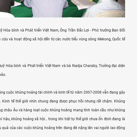
ỹ Hòa bình và Phát triển Việt Nam, Ông Trần Đắc Lợi - Phó trưởng Ban Đối
n cứu và hoạt động xã hội đến từ các nước tiểu vùng sông Mekong, Quốc tế
uỹ Hòa bình và Phát triển Việt Nam và bà Nadja Charaby, Trưởng đại diện
hảo.
rằng cuộc khủng hoảng tài chính và kinh tế từ năm 2007-2008 vẫn đang gây
. Kinh tế thế giới nhìn chung đang được phục hồi nhưng rất chậm. Khủng
ng châu Âu và hàng loạt cuộc khủng hoảng mang tính toàn cầu như khủng
í hậu, khủng hoảng xã hội… trong khi trật tự thế giới chưa ổn định đang là
u quả của các cuộc khủng hoảng trên đang đè nặng lên vai người lao động