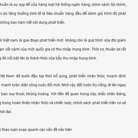
huần là sự sụp đổ của hàng loạt hệ thống ngân hàng, chính sách tài chính,
Mặc dù tăng trưởng kinh tế là tiêu chuẩn hàng đầu để dánh giá trình độ phát
không bao hàm hết nội dung phát triển.
i Việt nam là giai đoạn phát triển mới: không còn là quá trình xóa đói giảm
n cất cánh của một quốc gia có thu nhập trung bình. Thời cơ, thuận lợi rất
g đó nổi bật lên là thách thức của bẫy thu nhập trung bình.
iệt Nam đã bước đầu kịp thời bổ sung, phát triển nhận thức; hoạch định
y mạnh toàn diện công cuộc đổi mới. Nhờ vậy, đất nước trụ vững, đi lên ngay
 bao suy thoái, khủng hoảng. Với tiền đề quan trọng này, chắc chắn Đảng,
 trong hoàn thiện nhận thức và chiến lược, chính sách phát triển trên cơ sở
ời đại.
i thảo luận xoay quanh các vấn đề nêu trên.