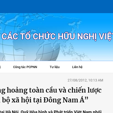
P CÁC TỔ CHỨC HỮU NGHỊ VI
ị
Công tác PCPNN
Tư liệu
Liên hệ
+
27/08/2012, 10:13 AM
g hoảng toàn cầu và chiến lược
n bộ xã hội tại Đông Nam Á”
tại Hà Nội, Quỹ Hòa bình và Phát triển Việt Nam phối