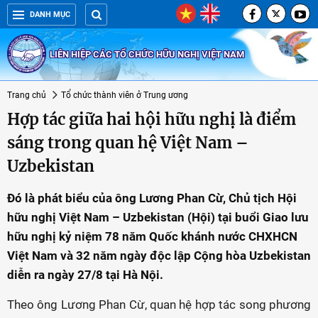
DANH MỤC
LIÊN HIỆP CÁC TỔ CHỨC HỮU NGHỊ VIỆT NAM
Trang chủ
Tổ chức thành viên ở Trung ương
Hợp tác giữa hai hội hữu nghị là điểm
sáng trong quan hệ Việt Nam –
Uzbekistan
Đó là phát biểu của ông Lương Phan Cừ, Chủ tịch Hội
hữu nghị Việt Nam – Uzbekistan (Hội) tại buổi Giao lưu
hữu nghị kỷ niệm 78 năm Quốc khánh nước CHXHCN
Việt Nam và 32 năm ngày độc lập Cộng hòa Uzbekistan
diễn ra ngày 27/8 tại Hà Nội.
Theo ông Lương Phan Cừ, quan hệ hợp tác song phương