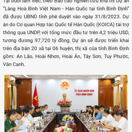
Tại buổi làm việc, theo Báo cáo nghiên cứu khả thi Dự án
“Làng Hoà Bình Việt Nam - Hàn Quốc tại tỉnh Bình Định”
đã được UBND tỉnh phê duyệt vào ngày 31/8/2023. Dự
án do Cơ quan Hợp tác Quốc tế Hàn Quốc (KOICA) tài trợ
thông qua UNDP, với tổng mức đầu tư trên 4,2 triệu USD,
tương đương 97,720 tỷ đồng. Dự án sẽ được triển khai
trên địa bàn 20 xã tại 06 huyện, thị xã của tỉnh Bình Định
gồm: An Lão, Hoài Nhơn, Hoài Ân, Tây Sơn, Tuy Phước,
Vân Canh.