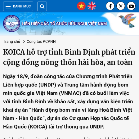
DANH MỤC
LIÊN HIỆP CÁC TỔ CHỨC HỮU NGHỊ VIỆT NAM
Trang chủ
Công tác PCPNN
KOICA hỗ trợ tỉnh Bình Định phát triển
cộng đồng nông thôn hài hòa, an toàn
Ngày 18/9, đoàn công tác của Chương trình Phát triển
Liên hợp quốc (UNDP) và Trung tâm hành động bom
mìn quốc gia Việt Nam (VNMAC) đã có buổi làm việc
với tỉnh Bình Định về khảo sát, xây dựng văn kiện triển
khai dự án “Hành động bom mìn vì làng Hoà Bình Việt
Nam - Hàn Quốc”, dự án do Cơ quan Hợp tác Quốc tế
Hàn Quốc (KOICA) tài trợ thông qua UNDP.