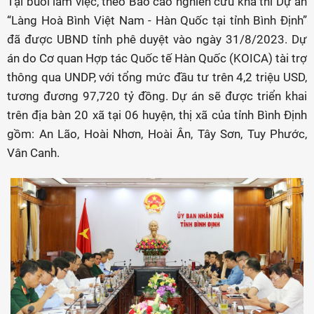
Tại buổi làm việc, theo Báo cáo nghiên cứu khả thi Dự án
“Làng Hoà Bình Việt Nam - Hàn Quốc tại tỉnh Bình Định”
đã được UBND tỉnh phê duyệt vào ngày 31/8/2023. Dự
án do Cơ quan Hợp tác Quốc tế Hàn Quốc (KOICA) tài trợ
thông qua UNDP, với tổng mức đầu tư trên 4,2 triệu USD,
tương đương 97,720 tỷ đồng. Dự án sẽ được triển khai
trên địa bàn 20 xã tại 06 huyện, thị xã của tỉnh Bình Định
gồm: An Lão, Hoài Nhơn, Hoài Ân, Tây Sơn, Tuy Phước,
Vân Canh.