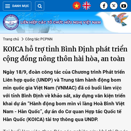
DANH MỤC
LIÊN HIỆP CÁC TỔ CHỨC HỮU NGHỊ VIỆT NAM
Trang chủ
Công tác PCPNN
KOICA hỗ trợ tỉnh Bình Định phát triển
cộng đồng nông thôn hài hòa, an toàn
Ngày 18/9, đoàn công tác của Chương trình Phát triển
Liên hợp quốc (UNDP) và Trung tâm hành động bom
mìn quốc gia Việt Nam (VNMAC) đã có buổi làm việc
với tỉnh Bình Định về khảo sát, xây dựng văn kiện triển
khai dự án “Hành động bom mìn vì làng Hoà Bình Việt
Nam - Hàn Quốc”, dự án do Cơ quan Hợp tác Quốc tế
Hàn Quốc (KOICA) tài trợ thông qua UNDP.