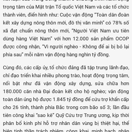
trọng tâm của Mặt trận Tổ quốc Việt Nam và các tổ chức
thành viên, điển hình như: Cuộc vận động “Toàn dân đoàn
kết xây dựng nông thôn mới, đô thị văn minh” có 78% số
xã đạt chuẩn nông thôn mới, “Người Việt Nam ưu tiên
dùng hàng Việt Nam” với hơn 12.000 sản phẩm OCOP
được công nhận, “Vì người nghèo - Không để ai bị bỏ lại
phía sau” mỗi năm vận động hàng nghìn tỷ đồng.
Cùng đó, các cấp ủy, tổ chức đảng đã tập trung lãnh đạo,
chỉ đạo triển khai nhiều phong trào, hoạt động trọng tâm,
nổi bật như đã vận động xây dựng, sửa chữa hơn
180.000 căn nhà Đại đoàn kết cho hộ nghèo; vận động
toàn dân ủng hộ được 1.845 tỷ đồng để cứu trợ khẩn cấp
cho 26 tỉnh, thành phía Bắc trong cơn bão số 3; lần đầu
tiên công khai “sao kê” Quỹ Cứu trợ Trung ương, kịp thời
phân bổ kinh phí hỗ trợ nhân dân vùng bị thiệt hại, thể
hiện tinh thần trách nhiệm, công khai, minh bạch, nhận