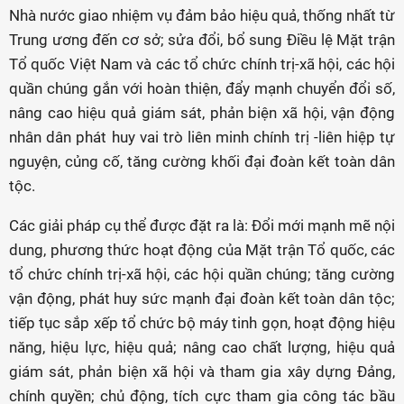
Nhà nước giao nhiệm vụ đảm bảo hiệu quả, thống nhất từ
Trung ương đến cơ sở; sửa đổi, bổ sung Điều lệ Mặt trận
Tổ quốc Việt Nam và các tổ chức chính trị-xã hội, các hội
quần chúng gắn với hoàn thiện, đẩy mạnh chuyển đổi số,
nâng cao hiệu quả giám sát, phản biện xã hội, vận động
nhân dân phát huy vai trò liên minh chính trị -liên hiệp tự
nguyện, củng cố, tăng cường khối đại đoàn kết toàn dân
tộc.
Các giải pháp cụ thể được đặt ra là: Đổi mới mạnh mẽ nội
dung, phương thức hoạt động của Mặt trận Tổ quốc, các
tổ chức chính trị-xã hội, các hội quần chúng; tăng cường
vận động, phát huy sức mạnh đại đoàn kết toàn dân tộc;
tiếp tục sắp xếp tổ chức bộ máy tinh gọn, hoạt động hiệu
năng, hiệu lực, hiệu quả; nâng cao chất lượng, hiệu quả
giám sát, phản biện xã hội và tham gia xây dựng Đảng,
chính quyền; chủ động, tích cực tham gia công tác bầu