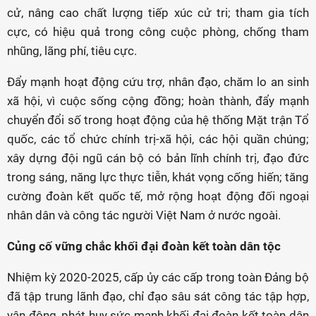
cử, nâng cao chất lượng tiếp xúc cử tri; tham gia tích
cực, có hiệu quả trong công cuộc phòng, chống tham
nhũng, lãng phí, tiêu cực.
Đẩy mạnh hoạt động cứu trợ, nhân đạo, chăm lo an sinh
xã hội, vì cuộc sống cộng đồng; hoàn thành, đẩy mạnh
chuyển đổi số trong hoạt động của hệ thống Mặt trận Tổ
quốc, các tổ chức chính trị-xã hội, các hội quần chúng;
xây dựng đội ngũ cán bộ có bản lĩnh chính trị, đạo đức
trong sáng, năng lực thực tiễn, khát vọng cống hiến; tăng
cường đoàn kết quốc tế, mở rộng hoạt động đối ngoại
nhân dân và công tác người Việt Nam ở nước ngoài.
Củng cố vững chắc khối đại đoàn kết toàn dân tộc
Nhiệm kỳ 2020-2025, cấp ủy các cấp trong toàn Đảng bộ
đã tập trung lãnh đạo, chỉ đạo sâu sát công tác tập hợp,
vận động, phát huy sức mạnh khối đại đoàn kết toàn dân