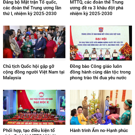
Đảng bộ Mặt trận Tổ quốc,
MTTQ, các đoàn thể Trung
các đoàn thể Trung ương lần
ương đề ra 3 khâu đột phá
thứ I, nhiệm kỳ 2025-2030
nhiệm kỳ 2025-2030
Chủ tịch Quốc hội gặp gỡ
Đồng bào Công giáo luôn
cộng đồng người Việt Nam tại
đồng hành cùng dân tộc trong
Malaysia
phong trào thi đua yêu nước
Phối hợp, tạo điều kiện tổ
Hành trình Ấm no-Hạnh phúc