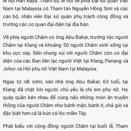
lễ hội Hari Raya. Tham dự lễ hội về phía Đại sứ quán Việt
Nam tại Malaysia có Tham tán Nguyễn Hồng Sơn và các
cán bộ, nhân viên Đại sứ quán phụ trách cộng đồng và
trưởng các cơ quan đại diện tại địa bàn.
Về phía người Chăm có ông Abu Bakar, trưởng tộc người
Chăm tại Klang và khoảng 50 người Chăm sinh sống tại
khu vực này. Đến chung vui với người Chăm còn có đại
diện của các Ban liên lạc người Việt tại Klang, Penang và
Johor và Hội phụ nữ Việt Nam tại Malaysia.
Ngay từ rất sớm, sân nhà ông Abu Bakar, 63 tuổi, tại
Klang đã chật kín người, chủ yếu là chị em phụ nữ. Họ
quây quần bên nhau để cùng nấu những món ăn truyền
thống của người Chăm như bánh mặn, bánh ít, chả giò và
đặc biệt hơn cả là bún cá lóc miền Tây.
Phát biểu với cộng đồng người Chăm tại buổi lễ, Tham