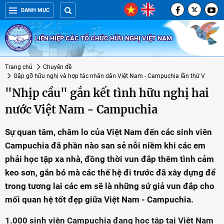
DANH MỤC
LIÊN HIỆP CÁC TỔ CHỨC HỮU NGHỊ VIỆT NAM
Trang chủ
Chuyên đề
Gặp gỡ hữu nghị và hợp tác nhân dân Việt Nam - Campuchia lần thứ V
"Nhịp cầu" gắn kết tình hữu nghị hai
nước Việt Nam - Campuchia
Sự quan tâm, chăm lo của Việt Nam đến các sinh viên
Campuchia đã phần nào san sẻ nỗi niềm khi các em
phải học tập xa nhà, đồng thời vun đắp thêm tình cảm
keo sơn, gắn bó mà các thế hệ đi trước đã xây dựng để
trong tương lai các em sẽ là những sứ giả vun đắp cho
mối quan hệ tốt đẹp giữa Việt Nam - Campuchia.
1.000 sinh viên Campuchia đang học tập tại Việt Nam