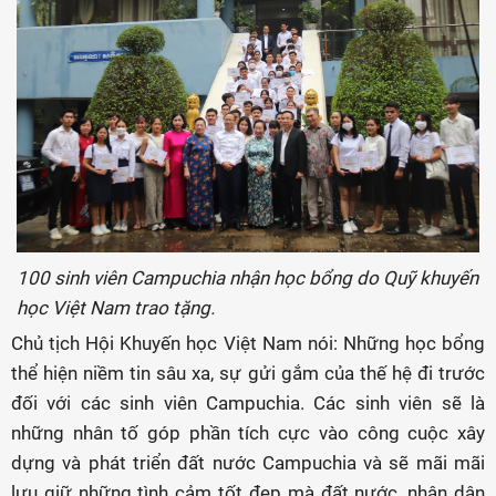
100 sinh viên Campuchia nhận học bổng do Quỹ khuyến
học Việt Nam trao tặng.
Chủ tịch Hội Khuyến học Việt Nam nói: Những học bổng
thể hiện niềm tin sâu xa, sự gửi gắm của thế hệ đi trước
đối với các sinh viên Campuchia. Các sinh viên sẽ là
những nhân tố góp phần tích cực vào công cuộc xây
dựng và phát triển đất nước Campuchia và sẽ mãi mãi
lưu giữ những tình cảm tốt đẹp mà đất nước, nhân dân