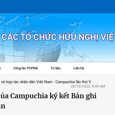
P CÁC TỔ CHỨC HỮU NGHỊ VI
ị
Công tác PCPNN
Tư liệu
Liên hệ
+
 và hợp tác nhân dân Việt Nam - Campuchia lần thứ V
28/10/2022, 9:49 AM
của Campuchia ký kết Bản ghi
ận