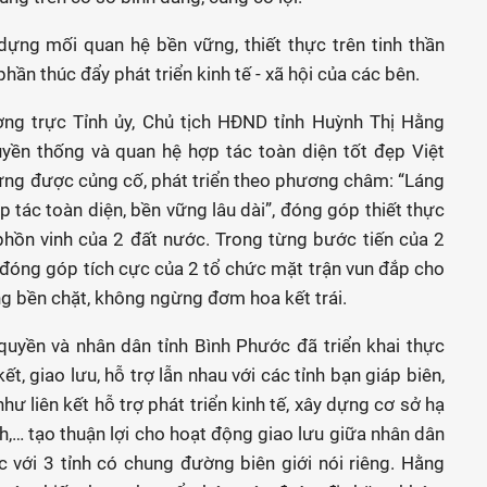
dựng mối quan hệ bền vững, thiết thực trên tinh thần
hần thúc đẩy phát triển kinh tế - xã hội của các bên.
ường trực Tỉnh ủy, Chủ tịch HĐND tỉnh Huỳnh Thị Hằng
uyền thống và quan hệ hợp tác toàn diện tốt đẹp Việt
ng được củng cố, phát triển theo phương châm: “Láng
p tác toàn diện, bền vững lâu dài”, đóng góp thiết thực
phồn vinh của 2 đất nước. Trong từng bước tiến của 2
 đóng góp tích cực của 2 tổ chức mặt trận vun đắp cho
g bền chặt, không ngừng đơm hoa kết trái.
uyền và nhân dân tỉnh Bình Phước đã triển khai thực
ết, giao lưu, hỗ trợ lẫn nhau với các tỉnh bạn giáp biên,
hư liên kết hỗ trợ phát triển kinh tế, xây dựng cơ sở hạ
nh,… tạo thuận lợi cho hoạt động giao lưu giữa nhân dân
 với 3 tỉnh có chung đường biên giới nói riêng. Hằng