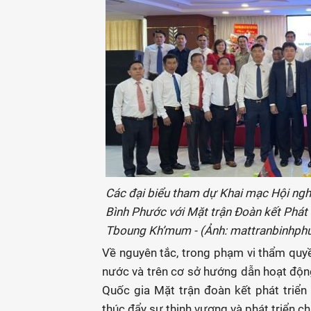
Các đại biểu tham dự Khai mạc Hội nghị
Bình Phước với Mặt trận Đoàn kết Phát 
Tboung Kh’mum - (Ảnh: mattranbinhphu
Về nguyên tắc, trong phạm vi thẩm quyề
nước và trên cơ sở hướng dẫn hoạt độ
Quốc gia Mặt trận đoàn kết phát triể
thúc đẩy sự thịnh vượng và phát triển ch