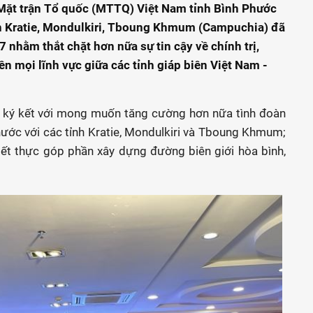
 Mặt trận Tổ quốc (MTTQ) Việt Nam tỉnh Bình Phước
ỉnh Kratie, Mondulkiri, Tboung Khmum (Campuchia) đã
 nhằm thắt chặt hơn nữa sự tin cậy về chính trị,
n mọi lĩnh vực giữa các tỉnh giáp biên Việt Nam -
 ký kết với mong muốn tăng cường hơn nữa tình đoàn
hước với các tỉnh Kratie, Mondulkiri và Tboung Khmum;
iết thực góp phần xây dựng đường biên giới hòa bình,