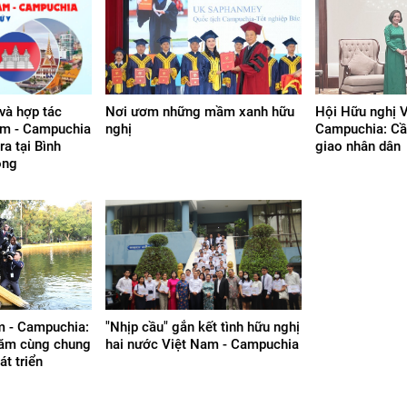
và hợp tác
Nơi ươm những mầm xanh hữu
Hội Hữu nghị V
am - Campuchia
nghị
Campuchia: Cầ
ra tại Bình
giao nhân dân
ông
m - Campuchia:
"Nhịp cầu" gắn kết tình hữu nghị
ăm cùng chung
hai nước Việt Nam - Campuchia
át triển