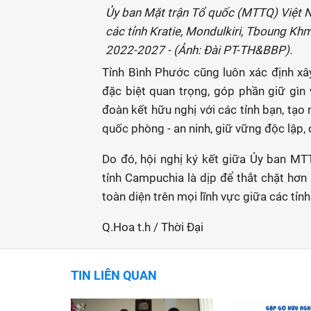
Ủy ban Mặt trận Tổ quốc (MTTQ) Việt N
các tỉnh Kratie, Mondulkiri, Tboung Kh
2022-2027 - (Ảnh: Đài PT-TH&BBP).
Tỉnh Bình Phước cũng luôn xác định xâ
đặc biệt quan trọng, góp phần giữ gìn v
đoàn kết hữu nghị với các tỉnh bạn, tạo 
quốc phòng - an ninh, giữ vững độc lập, 
Do đó, hội nghị ký kết giữa Ủy ban MT
tỉnh Campuchia là dịp để thắt chặt hơn 
toàn diện trên mọi lĩnh vực giữa các tỉn
Q.Hoa t.h / Thời Đại
TIN LIÊN QUAN