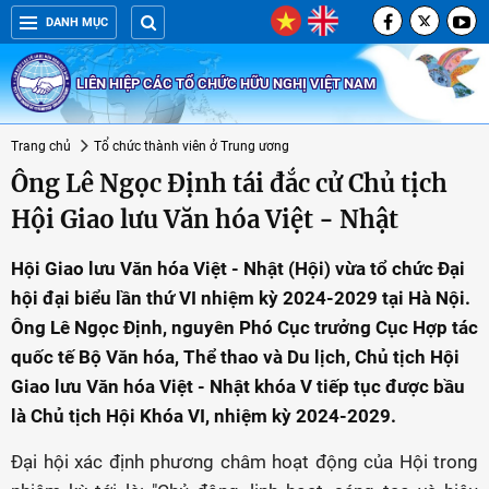
DANH MỤC
LIÊN HIỆP CÁC TỔ CHỨC HỮU NGHỊ VIỆT NAM
Trang chủ
Tổ chức thành viên ở Trung ương
Ông Lê Ngọc Định tái đắc cử Chủ tịch
Hội Giao lưu Văn hóa Việt - Nhật
Hội Giao lưu Văn hóa Việt - Nhật (Hội) vừa tổ chức Đại
hội đại biểu lần thứ VI nhiệm kỳ 2024-2029 tại Hà Nội.
Ông Lê Ngọc Định, nguyên Phó Cục trưởng Cục Hợp tác
quốc tế Bộ Văn hóa, Thể thao và Du lịch, Chủ tịch Hội
Giao lưu Văn hóa Việt - Nhật khóa V tiếp tục được bầu
là Chủ tịch Hội Khóa VI, nhiệm kỳ 2024-2029.
Đại hội xác định phương châm hoạt động của Hội trong