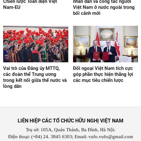
Chiến lược Toàn diện Việt
nhân dân và công tác người
Nam-EU
Việt Nam ở nước ngoài trong
bối cảnh mới
Vai trò của Đảng ủy MTTQ,
Đối ngoại Việt Nam tích cực
các đoàn thể Trung ương
góp phần thực hiện thắng lợi
trong kết nối giữa thế nước và
các mục tiêu chiến lược
lòng dân
LIÊN HIỆP CÁC TỔ CHỨC HỮU NGHỊ VIỆT NAM
Trụ sở: 105A, Quán Thánh, Ba Đình, Hà Nội.
Điện thoại: (+84) 24. 3845 6303; Email: vufo.vufo@gmail.com