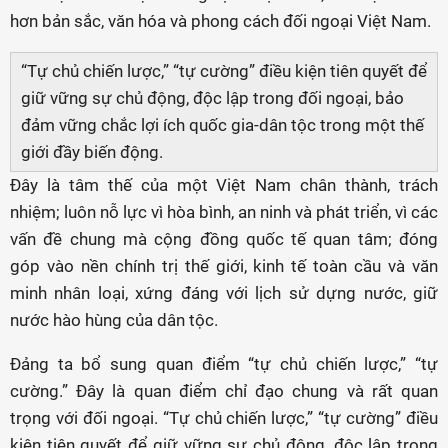
hơn bản sắc, văn hóa và phong cách đối ngoại Việt Nam.
“Tự chủ chiến lược,” “tự cường” điều kiện tiên quyết để
giữ vững sự chủ động, độc lập trong đối ngoại, bảo
đảm vững chắc lợi ích quốc gia-dân tộc trong một thế
giới đầy biến động.
Đây là tâm thế của một Việt Nam chân thành, trách
nhiệm; luôn nỗ lực vì hòa bình, an ninh và phát triển, vì các
vấn đề chung mà cộng đồng quốc tế quan tâm; đóng
góp vào nền chính trị thế giới, kinh tế toàn cầu và văn
minh nhân loại, xứng đáng với lịch sử dựng nước, giữ
nước hào hùng của dân tộc.
Đảng ta bổ sung quan điểm “tự chủ chiến lược,” “tự
cường.” Đây là quan điểm chỉ đạo chung và rất quan
trọng với đối ngoại. “Tự chủ chiến lược,” “tự cường” điều
kiện tiên quyết để giữ vững sự chủ động, độc lập trong