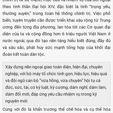
theo tinh thần Đại hội XIV, đặc biệt là tính “trọng yếu,
thường xuyên,” trong toàn hệ thống chính trị. Việc phổ
biến, tuyên truyền cần được triển khai sâu rộng từ Trung
ương đến từng địa phương, lan tỏa tới các Cơ quan đại
diện của ta và cộng đồng hơn 6 triệu người Việt Nam ở
nước ngoài, qua đó tạo nền tảng hiểu biết đúng, đầy đủ
và sâu sắc, phát huy sức mạnh tổng hợp của khối đại
đoàn kết toàn dân tộc.
Xây dựng nền ngoại giao toàn diện, hiện đại, chuyên
nghiệp, với bộ máy tổ chức tinh gọn, hiệu lực, hiệu quả
và đội ngũ cán bộ “vừa hồng, vừa chuyên” hội tụ cả
đức, sức, tài, có kỷ luật, kỷ cương, dám nghĩ, dám làm,
dám đổi mới, đáp ứng yêu cầu nhiệm vụ trong kỷ
nguyên mới.
Cùng với đó là khẩn trương thể chế hóa và cụ thể hóa