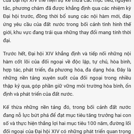
của Đại hội XIV thể hiện sự kế thừa các mục tiêu, nguyên
tắc, phương châm đã được khẳng định qua các nhiệm kỳ
Đại hội trước, đồng thời bổ sung các nội hàm mới, đáp
ứng yêu cầu của đất nước trong bối cảnh tình hình thế
giới, khu vực đang trải qua những thay đổi mang tính thời
đại.
Trước hết, Đại hội XIV khẳng định và tiếp nối những nội
hàm cốt lõi của đối ngoại về độc lập, tự chủ, hòa bình,
hợp tác, phát triển, đa phương hóa, đa dạng hóa. Đây là
những nền tảng xuyên suốt của đối ngoại trong nhiều
thập kỷ qua, góp phần giữ vững môi trường hòa bình, ổn
định và phát triển của đất nước.
Kế thừa những nền tảng đó, trong bối cảnh đất nước
đang nỗ lực bứt phá để đạt mục tiêu tăng trưởng hai con
số và thực hiện thắng lợi hai mục tiêu 100 năm, đường lối
đối ngoại của Đại hội XIV có những phát triển quan trọng