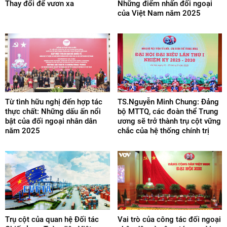
Thay đổi để vươn xa
Những điểm nhấn đối ngoại
của Việt Nam năm 2025
Từ tình hữu nghị đến hợp tác
TS.Nguyễn Minh Chung: Đảng
thực chất: Những dấu ấn nổi
bộ MTTQ, các đoàn thể Trung
bật của đối ngoại nhân dân
ương sẽ trở thành trụ cột vững
năm 2025
chắc của hệ thống chính trị
Trụ cột của quan hệ Đối tác
Vai trò của công tác đối ngoại