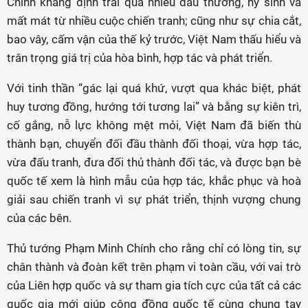
Chính khẳng định trải qua nhiều đau thương, hy sinh và
mất mát từ nhiều cuộc chiến tranh; cũng như sự chia cắt,
bao vây, cấm vận của thế kỷ trước, Việt Nam thấu hiểu và
trân trọng giá trị của hòa bình, hợp tác và phát triển.
Với tinh thần “gác lại quá khứ, vượt qua khác biệt, phát
huy tương đồng, hướng tới tương lai” và bằng sự kiên trì,
cố gắng, nỗ lực không mệt mỏi, Việt Nam đã biến thù
thành bạn, chuyển đối đầu thành đối thoại, vừa hợp tác,
vừa đấu tranh, đưa đối thủ thành đối tác, và được bạn bè
quốc tế xem là hình mẫu của hợp tác, khắc phục và hoà
giải sau chiến tranh vì sự phát triển, thịnh vượng chung
của các bên.
Thủ tướng Phạm Minh Chính cho rằng chỉ có lòng tin, sự
chân thành và đoàn kết trên phạm vi toàn cầu, với vai trò
của Liên hợp quốc và sự tham gia tích cực của tất cả các
quốc gia mới giúp cộng đồng quốc tế cùng chung tay