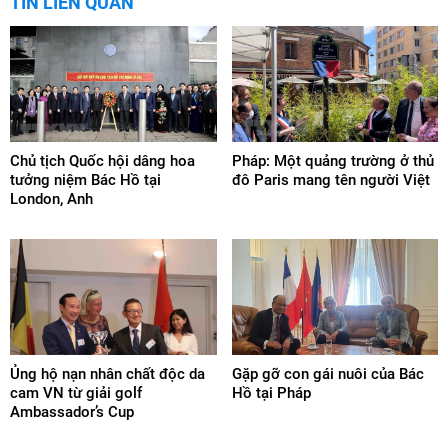
TIN LIÊN QUAN
Chủ tịch Quốc hội dâng hoa
Pháp: Một quảng trường ở thủ
tưởng niệm Bác Hồ tại
đô Paris mang tên người Việt
London, Anh
Ủng hộ nạn nhân chất độc da
Gặp gỡ con gái nuôi của Bác
cam VN từ giải golf
Hồ tại Pháp
Ambassador’s Cup