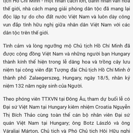
tịch Hồ Chí Minh - một nhân cách lớn, danh nhân văn hóa
thế giới, nhà cách mạng giải phóng dân tộc đã mang lại
độc lập tự do cho đất nước Việt Nam và luôn dày công
vun đắp tình hữu nghị giữa nhân dân Việt Nam với các
dân tộc trên thế giới.
Tình cảm và lòng ngưỡng mộ Chủ tịch Hồ Chí Minh đã
được cộng đồng Việt Nam và những người bạn Hungary
thành kính thể hiện trong lễ dâng hoa và trồng cây lưu
niệm tại công viên đặt Tượng đài Chủ tịch Hồ Chí Minh ở
thành phố Zalaegerszeg, Hungary, ngày 18/5, nhân kỷ
niệm 132 năm ngày sinh của Người.
Theo phóng viên TTXVN tại Đông Âu, tham dự buổi lễ có
Đại sứ Việt Nam tại Hungary kiêm nhiệm Croatia Nguyễn
Thị Bích Thảo cùng toàn thể cán bộ nhân viên Đại sứ
quán Việt Nam tại Hungary; ông Botz László và ông
Váraljai Márton, Chủ tịch và Phó Chủ tịch Hội Hữu nghị