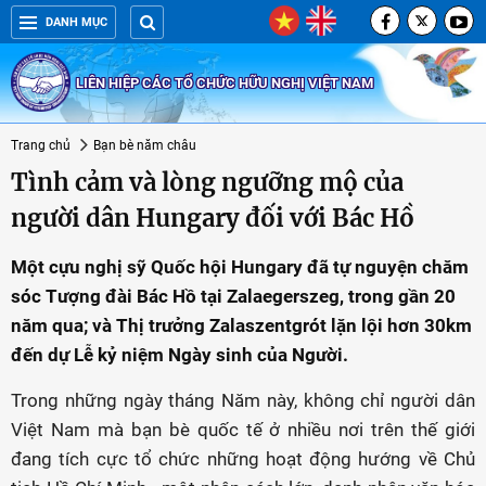
DANH MỤC
LIÊN HIỆP CÁC TỔ CHỨC HỮU NGHỊ VIỆT NAM
Trang chủ
Bạn bè năm châu
Tình cảm và lòng ngưỡng mộ của
người dân Hungary đối với Bác Hồ
Một cựu nghị sỹ Quốc hội Hungary đã tự nguyện chăm
sóc Tượng đài Bác Hồ tại Zalaegerszeg, trong gần 20
năm qua; và Thị trưởng Zalaszentgrót lặn lội hơn 30km
đến dự Lễ kỷ niệm Ngày sinh của Người.
Trong những ngày tháng Năm này, không chỉ người dân
Việt Nam mà bạn bè quốc tế ở nhiều nơi trên thế giới
đang tích cực tổ chức những hoạt động hướng về Chủ