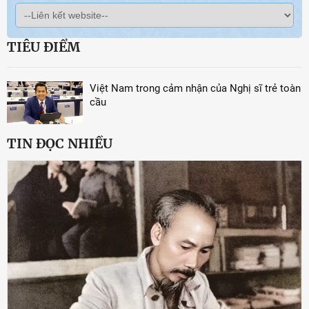
TIÊU ĐIỂM
Việt Nam trong cảm nhận của Nghị sĩ trẻ toàn
cầu
TIN ĐỌC NHIỀU