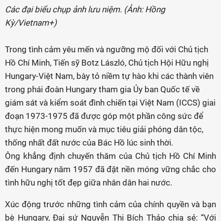
Các đại biểu chụp ảnh lưu niệm. (Ảnh: Hồng
Kỳ/Vietnam+)
Trong tình cảm yêu mến và ngưỡng mộ đối với Chủ tịch
Hồ Chí Minh, Tiến sỹ Botz László, Chủ tịch Hội Hữu nghị
Hungary-Việt Nam, bày tỏ niềm tự hào khi các thành viên
trong phái đoàn Hungary tham gia Ủy ban Quốc tế về
giám sát và kiểm soát đình chiến tại Việt Nam (ICCS) giai
đoạn 1973-1975 đã được góp một phần công sức để
thực hiện mong muốn và mục tiêu giải phóng dân tộc,
thống nhất đất nước của Bác Hồ lúc sinh thời.
Ông khẳng định chuyến thăm của Chủ tịch Hồ Chí Minh
đến Hungary năm 1957 đã đặt nền móng vững chắc cho
tình hữu nghị tốt đẹp giữa nhân dân hai nước.
Xúc động trước những tình cảm của chính quyền và bạn
bè Hungary, Đại sứ Nguyễn Thị Bích Thảo chia sẻ: “Với