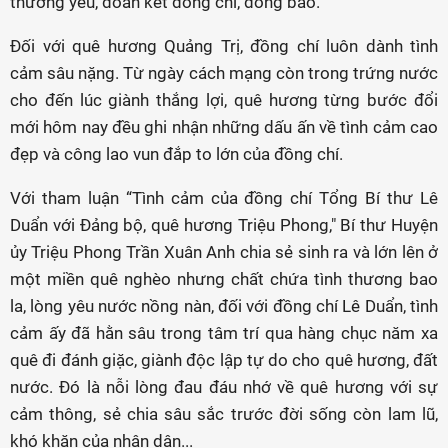
thương yêu, đoàn kết đồng chí, đồng bào.
Đối với quê hương Quảng Trị, đồng chí luôn dành tình
cảm sâu nặng. Từ ngày cách mạng còn trong trứng nước
cho đến lúc giành thắng lợi, quê hương từng bước đổi
mới hôm nay đều ghi nhận những dấu ấn về tình cảm cao
đẹp và công lao vun đắp to lớn của đồng chí.
Với tham luận “Tình cảm của đồng chí Tổng Bí thư Lê
Duẩn với Đảng bộ, quê hương Triệu Phong," Bí thư Huyện
ủy Triệu Phong Trần Xuân Anh chia sẻ sinh ra và lớn lên ở
một miền quê nghèo nhưng chất chứa tình thương bao
la, lòng yêu nước nồng nàn, đối với đồng chí Lê Duẩn, tình
cảm ấy đã hằn sâu trong tâm trí qua hàng chục năm xa
quê đi đánh giặc, giành độc lập tự do cho quê hương, đất
nước. Đó là nỗi lòng đau đáu nhớ về quê hương với sự
cảm thông, sẻ chia sâu sắc trước đời sống còn lam lũ,
khó khăn của nhân dân...