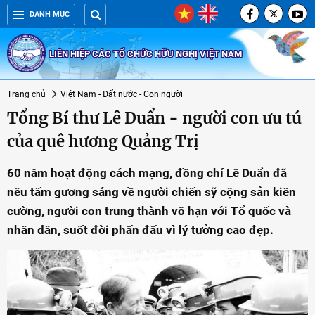
DANH MỤC
LIÊN HIỆP CÁC TỔ CHỨC HỮU NGHỊ VIỆT NAM
Trang chủ
Việt Nam - Đất nước - Con người
Tổng Bí thư Lê Duẩn - người con ưu tú
của quê hương Quảng Trị
60 năm hoạt động cách mạng, đồng chí Lê Duẩn đã
nêu tấm gương sáng về người chiến sỹ cộng sản kiên
cường, người con trung thành vô hạn với Tổ quốc và
nhân dân, suốt đời phấn đấu vì lý tưởng cao đẹp.