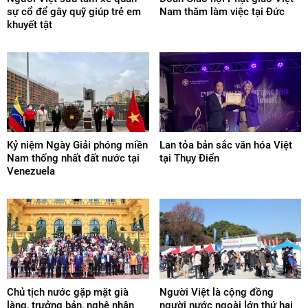
sự cổ để gây quỹ giúp trẻ em
Nam thăm làm việc tại Đức
khuyết tật
Kỷ niệm Ngày Giải phóng miền
Lan tỏa bản sắc văn hóa Việt
Nam thống nhất đất nước tại
tại Thụy Điển
Venezuela
Chủ tịch nước gặp mặt già
Người Việt là cộng đồng
làng, trưởng bản, nghệ nhân
người nước ngoài lớn thứ hai