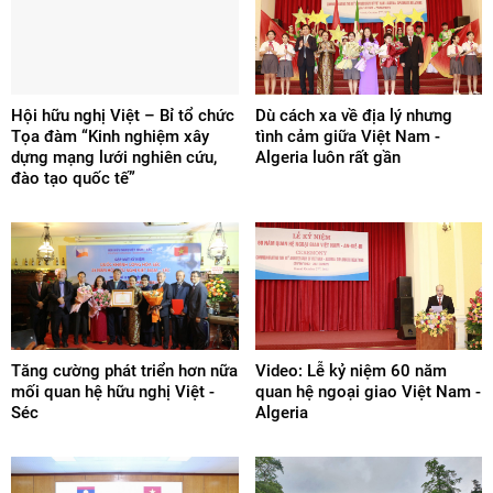
Hội hữu nghị Việt – Bỉ tổ chức
Dù cách xa về địa lý nhưng
Tọa đàm “Kinh nghiệm xây
tình cảm giữa Việt Nam -
dựng mạng lưới nghiên cứu,
Algeria luôn rất gần
đào tạo quốc tế”
Tăng cường phát triển hơn nữa
Video: Lễ kỷ niệm 60 năm
mối quan hệ hữu nghị Việt -
quan hệ ngoại giao Việt Nam -
Séc
Algeria