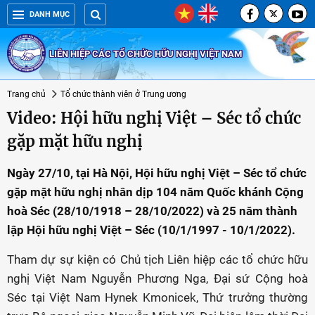
DANH MỤC
LIÊN HIỆP CÁC TỔ CHỨC HỮU NGHỊ VIỆT NAM
Trang chủ
Tổ chức thành viên ở Trung ương
Video: Hội hữu nghị Việt – Séc tổ chức
gặp mặt hữu nghị
Ngày 27/10, tại Hà Nội, Hội hữu nghị Việt – Séc tổ chức
gặp mặt hữu nghị nhân dịp 104 năm Quốc khánh Cộng
hoà Séc (28/10/1918 – 28/10/2022) và 25 năm thành
lập Hội hữu nghị Việt – Séc (10/1/1997 - 10/1/2022).
Tham dự sự kiện có Chủ tịch Liên hiệp các tổ chức hữu
nghị Việt Nam Nguyễn Phương Nga, Đại sứ Cộng hoà
Séc tại Việt Nam Hynek Kmonicek, Thứ trưởng thường