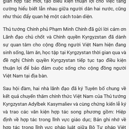
gian hợp tác mới, tạo điều kiện thuận lợi cho việc tăng
cường hiểu biết lẫn nhau giữa người dân hai nước, cũng
như thúc đẩy quan hệ một cách toàn diện.
Thủ tướng Chính phủ Phạm Minh Chính đã gửi lời cảm ơn
Lãnh đạo chủ chốt và Chính quyền Kyrgyzstan đã dành
sự quan tâm cho cộng đồng người Việt Nam hiện đang
sinh sống, làm ăn, học tập tại Kyrgzystan thời gian qua và
đề nghị Chính quyền Kyrgzystan tiếp tục tạo điều kiện
thuận lợi để bảo đảm cuộc sống cho cộng đồng người
Việt Nam tại địa bàn.
Sau hội đàm, hai nhà lãnh đạo đã ký Tuyên bố chung về
kết quả chuyến thăm chính thức Việt Nam của Thủ tướng
Kyrgzystan Adylbek Kasymaliev và cùng chứng kiến lễ ký
và trao các văn kiện hợp tác song phương gồm: Hiệp
định về hợp tác trong lĩnh vực giáo dục; Bản ghi nhớ về
hợp tác trong lĩnh vực pháp luật giữa Bộ Tư pháp Việt