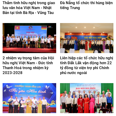
Thắm tình hữu nghị trong giao
Đà Nẵng tổ chức thi hùng biện
lưu văn hóa Việt Nam - Nhật
tiếng Trung
Bản tại tỉnh Bà Rịa - Vũng Tàu
2 nhiệm vụ trọng tâm của Hội
Liên hiệp các tổ chức hữu nghị
hữu nghị Việt Nam - Đức tỉnh
tỉnh Đắk Lắk vận động hơn 22
Thanh Hoá trong nhiệm kỳ
tỷ đồng từ viện trợ phi Chính
2023-2028
phủ nước ngoài