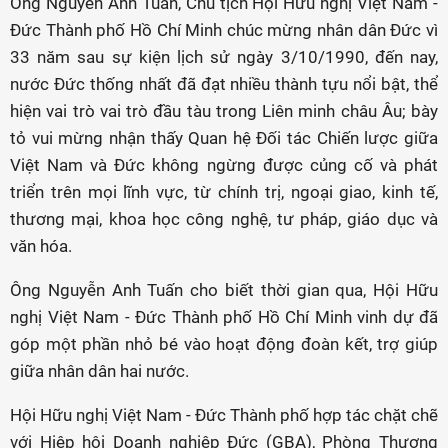
Ông Nguyễn Anh Tuấn, Chủ tịch Hội Hữu nghị Việt Nam -
Đức Thành phố Hồ Chí Minh chúc mừng nhân dân Đức vì
33 năm sau sự kiện lịch sử ngày 3/10/1990, đến nay,
nước Đức thống nhất đã đạt nhiều thành tựu nổi bật, thể
hiện vai trò vai trò đầu tàu trong Liên minh châu Âu; bày
tỏ vui mừng nhận thấy Quan hệ Đối tác Chiến lược giữa
Việt Nam và Đức không ngừng được củng cố và phát
triển trên mọi lĩnh vực, từ chính trị, ngoại giao, kinh tế,
thương mại, khoa học công nghệ, tư pháp, giáo dục và
văn hóa.
Ông Nguyễn Anh Tuấn cho biết thời gian qua, Hội Hữu
nghị Việt Nam - Đức Thành phố Hồ Chí Minh vinh dự đã
góp một phần nhỏ bé vào hoạt động đoàn kết, trợ giúp
giữa nhân dân hai nước.
Hội Hữu nghị Việt Nam - Đức Thành phố hợp tác chặt chẽ
với Hiệp hội Doanh nghiệp Đức (GBA), Phòng Thương