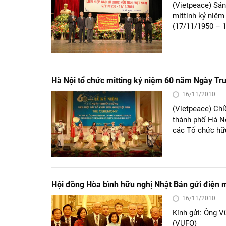
(Vietpeace) Sán
mittinh kỷ niệ
(17/11/1950 – 
Hà Nội tổ chức mitting kỷ niệm 60 năm Ngày Tru
16/11/2010
(Vietpeace) Chi
thành phố Hà Nộ
các Tổ chức hữ
Hội đồng Hòa bình hữu nghị Nhật Bản gửi điện 
16/11/2010
Kính gửi: Ông V
(VUFO)