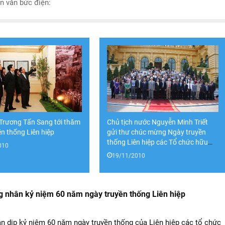
n văn bức điện:
 Trương Tấn Sang tới thăm
Chủ tịch nước Nguyễn Minh Triết
n thống Liên hiệp
gửi thư chúc mừng Ngày truyền
thống Liên hiệp các Tổ chức hữu
010
nghị Việt Nam
19/11/2010
g nhân kỷ niệm 60 năm ngày truyền thống Liên hiệp
n dịp kỷ niệm 60 năm ngày truyền thống của Liên hiệp các tổ chức