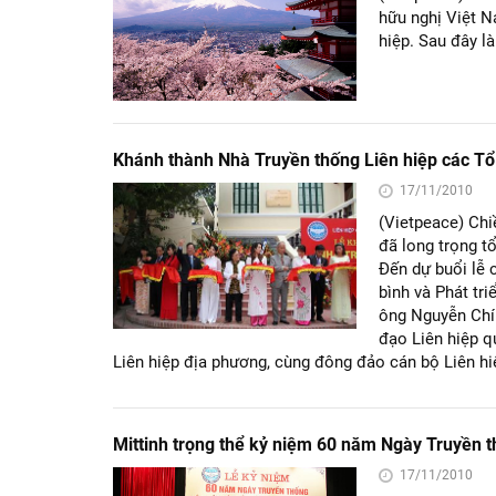
hữu nghị Việt N
hiệp. Sau đây l
Khánh thành Nhà Truyền thống Liên hiệp các Tổ
17/11/2010
(Vietpeace) Chi
đã long trọng 
Đến dự buổi lễ 
bình và Phát tr
ông Nguyễn Chí 
đạo Liên hiệp q
Liên hiệp địa phương, cùng đông đảo cán bộ Liên hi
Mittinh trọng thể kỷ niệm 60 năm Ngày Truyền 
17/11/2010