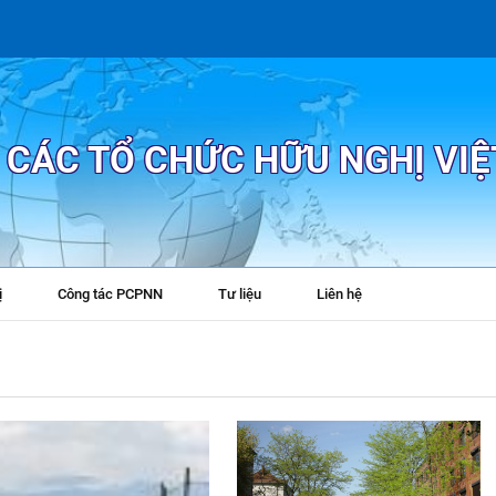
P CÁC TỔ CHỨC HỮU NGHỊ VI
ị
Công tác PCPNN
Tư liệu
Liên hệ
+