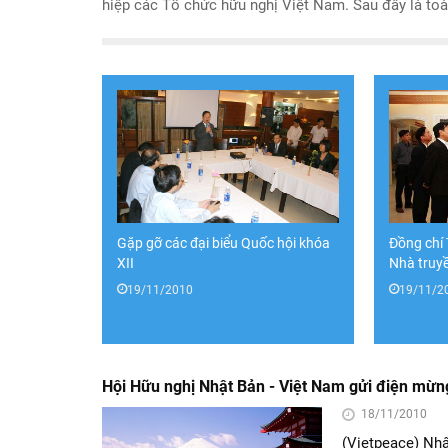
hiệp các Tổ chức hữu nghị Việt Nam. Sau đây là toà
Gặp gỡ các đại biểu Quốc hội khóa
Đồng chí
XII
Nhà truyề
19/11/2010
19/11/2
Hội Hữu nghị Nhật Bản - Việt Nam gửi điện mừn
18/11/2010
(Vietpeace) Nhâ