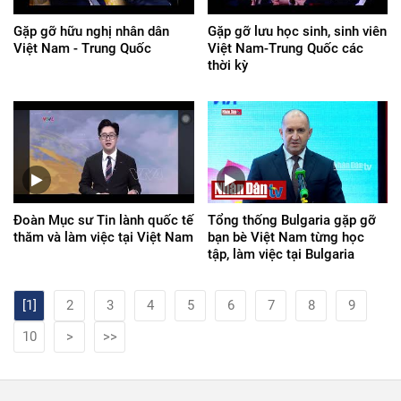
Gặp gỡ hữu nghị nhân dân
Gặp gỡ lưu học sinh, sinh viên
Việt Nam - Trung Quốc
Việt Nam-Trung Quốc các
thời kỳ
Đoàn Mục sư Tin lành quốc tế
Tổng thống Bulgaria gặp gỡ
thăm và làm việc tại Việt Nam
bạn bè Việt Nam từng học
tập, làm việc tại Bulgaria
[1]
2
3
4
5
6
7
8
9
10
>
>>