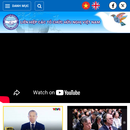
DANH MỤC
LIÊN HIỆP CÁC TỔ CHỨC HỮU NGHỊ VIỆT NAM