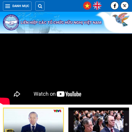
DANH MỤC
LIÊN HIỆP CÁC TỔ CHỨC HỮU NGHỊ VIỆT NAM