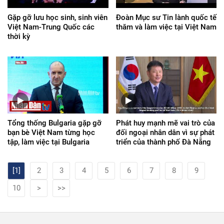
Gặp gỡ lưu học sinh, sinh viên
Đoàn Mục sư Tin lành quốc tế
Việt Nam-Trung Quốc các
thăm và làm việc tại Việt Nam
thời kỳ
Tổng thống Bulgaria gặp gỡ
Phát huy mạnh mẽ vai trò của
bạn bè Việt Nam từng học
đối ngoại nhân dân vì sự phát
tập, làm việc tại Bulgaria
triển của thành phố Đà Nẵng
[1]
2
3
4
5
6
7
8
9
10
>
>>