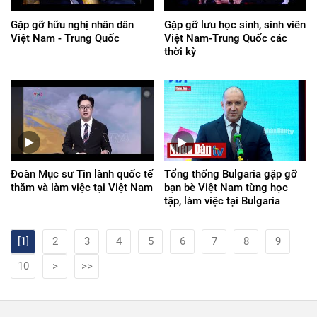
Gặp gỡ hữu nghị nhân dân
Gặp gỡ lưu học sinh, sinh viên
Việt Nam - Trung Quốc
Việt Nam-Trung Quốc các
thời kỳ
Đoàn Mục sư Tin lành quốc tế
Tổng thống Bulgaria gặp gỡ
thăm và làm việc tại Việt Nam
bạn bè Việt Nam từng học
tập, làm việc tại Bulgaria
[1]
2
3
4
5
6
7
8
9
10
>
>>