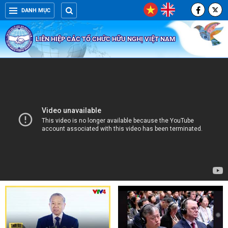
DANH MỤC
LIÊN HIỆP CÁC TỔ CHỨC HỮU NGHỊ VIỆT NAM