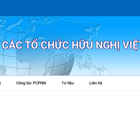
P CÁC TỔ CHỨC HỮU NGHỊ VI
ị
Công tác PCPNN
Tư liệu
Liên hệ
+