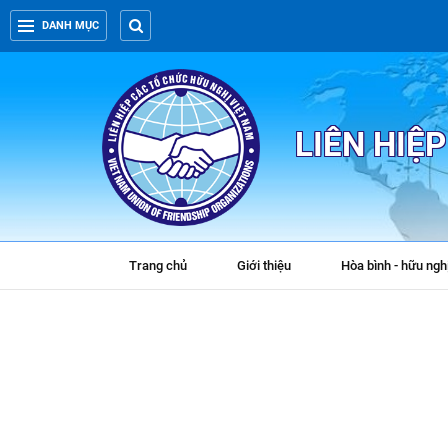
DANH MỤC
LIÊN HIỆ
Trang chủ
Giới thiệu
Hòa bình - hữu ngh