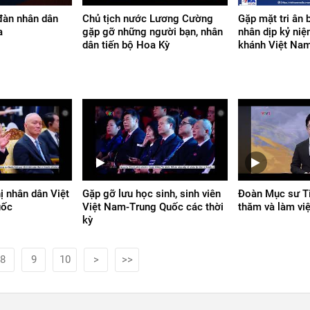
đàn nhân dân
Chủ tịch nước Lương Cường
Gặp mặt tri ân 
a
gặp gỡ những người bạn, nhân
nhân dịp kỷ ni
dân tiến bộ Hoa Kỳ
khánh Việt Na
ị nhân dân Việt
Gặp gỡ lưu học sinh, sinh viên
Đoàn Mục sư Ti
uốc
Việt Nam-Trung Quốc các thời
thăm và làm việ
kỳ
8
9
10
>
>>