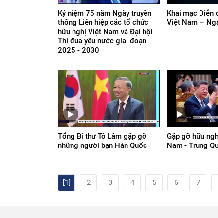
Kỷ niệm 75 năm Ngày truyền
Khai mạc Diễn 
thống Liên hiệp các tổ chức
Việt Nam – Ng
hữu nghị Việt Nam và Đại hội
Thi đua yêu nước giai đoạn
2025 - 2030
Tổng Bí thư Tô Lâm gặp gỡ
Gặp gỡ hữu ngh
những người bạn Hàn Quốc
Nam - Trung Q
[1]
2
3
4
5
6
7