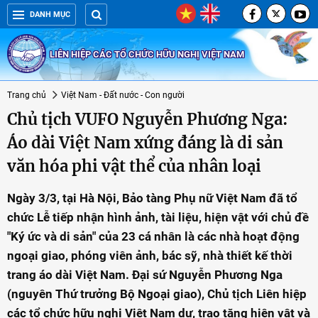
DANH MỤC
LIÊN HIỆP CÁC TỔ CHỨC HỮU NGHỊ VIỆT NAM
Trang chủ
Việt Nam - Đất nước - Con người
Chủ tịch VUFO Nguyễn Phương Nga:
Áo dài Việt Nam xứng đáng là di sản
văn hóa phi vật thể của nhân loại
Ngày 3/3, tại Hà Nội, Bảo tàng Phụ nữ Việt Nam đã tổ
chức Lễ tiếp nhận hình ảnh, tài liệu, hiện vật với chủ đề
"Ký ức và di sản" của 23 cá nhân là các nhà hoạt động
ngoại giao, phóng viên ảnh, bác sỹ, nhà thiết kế thời
trang áo dài Việt Nam. Đại sứ Nguyễn Phương Nga
(nguyên Thứ trưởng Bộ Ngoại giao), Chủ tịch Liên hiệp
các tổ chức hữu nghị Việt Nam dự, trao tặng hiện vật và