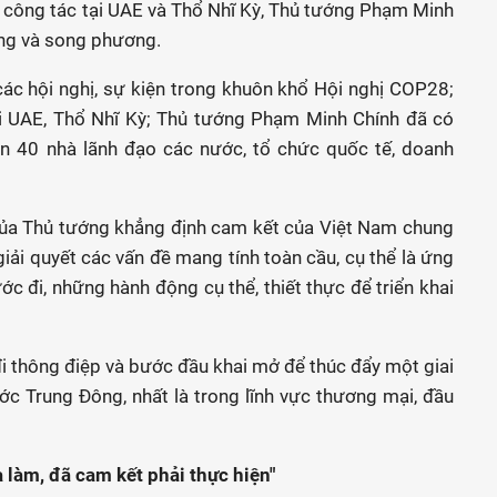
 công tác tại UAE và Thổ Nhĩ Kỳ, Thủ tướng Phạm Minh
ng và song phương.
các hội nghị, sự kiện trong khuôn khổ Hội nghị COP28;
ới UAE, Thổ Nhĩ Kỳ; Thủ tướng Phạm Minh Chính đã có
gần 40 nhà lãnh đạo các nước, tổ chức quốc tế, doanh
của Thủ tướng khẳng định cam kết của Việt Nam chung
iải quyết các vấn đề mang tính toàn cầu, cụ thể là ứng
ớc đi, những hành động cụ thể, thiết thực để triển khai
i thông điệp và bước đầu khai mở để thúc đẩy một giai
ớc Trung Đông, nhất là trong lĩnh vực thương mại, đầu
à làm, đã cam kết phải thực hiện"