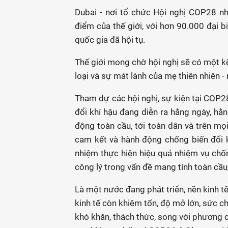
Dubai - nơi tổ chức Hội nghị COP28 n
điểm của thế giới, với hơn 90.000 đại b
quốc gia đã hội tụ.
Thế giới mong chờ hội nghị sẽ có một kế
loại và sự mát lành của mẹ thiên nhiên -
Tham dự các hội nghị, sự kiện tại COP2
đổi khí hậu đang diễn ra hằng ngày, hằn
động toàn cầu, tới toàn dân và trên mọ
cam kết và hành động chống biến đổi kh
nhiệm thực hiện hiệu quả nhiệm vụ chốn
công lý trong vấn đề mang tính toàn cầu,
Là một nước đang phát triển, nền kinh t
kinh tế còn khiêm tốn, độ mở lớn, sức c
khó khăn, thách thức, song với phương c