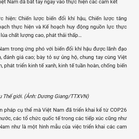
iệt Nam đã bắt tay ngay vào thực hiện các cam kết
 hiện: Chiến lược biến đổi khí hậu, Chiến lược tăng
hoạch thực hiện và Kế hoạch huy động nguồn lực thực
 lúa chất lượng cao, phát thải thấp…
am trong ứng phó với biến đổi khí hậu được lãnh đạo
, đánh giá cao; bày tỏ sự ủng hộ, chung tay cùng Việt
 phát triển kinh tế xanh, kinh tế tuần hoàn, chống biến
u Thế giới. (Ảnh: Dương Giang/TTXVN)
n pháp cụ thể mà Việt Nam đã triển khai kể từ COP26
nước, các tổ chức quốc tế trong các tiếp xúc cũng như
 Nam như là một hình mẫu của việc triển khai các cam