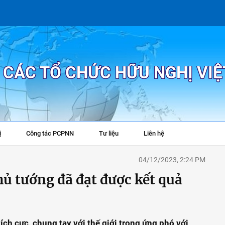
P CÁC TỔ CHỨC HỮU NGHỊ VI
ị
Công tác PCPNN
Tư liệu
Liên hệ
+
04/12/2023, 2:24 PM
ủ tướng đã đạt được kết quả
ch cực, chung tay với thế giới trong ứng phó với