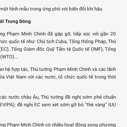
một hình mẫu trong ứng phó với biến đổi khí hậu.
với Trung Đông
ng Phạm Minh Chính đã gặp gỡ, tiếp xúc với gần 20
chức quốc tế như: Chủ tịch Cuba, Tổng thống Pháp, Thủ
(EC), Tổng Giám đốc Quỹ Tiền tệ Quốc tế (IMF), Tổng
(WTO)...
uan hệ hợp tác, Thủ tướng Phạm Minh Chính và các lãnh
ữa Việt Nam với các nước, tổ chức quốc tế trong thời
à các nước châu Âu, Thủ tướng đề nghị sớm phê chuẩn
EVIPA); đề nghị EC xem xét sớm gỡ bỏ “thẻ vàng” IUU
.
tướng Phạm Minh Chính có nhiều hoạt động song phương