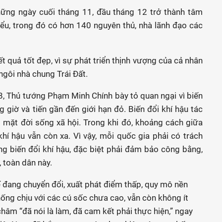
hững ngày cuối tháng 11, đầu tháng 12 trở thành tâm
iểu, trong đó có hơn 140 nguyên thủ, nhà lãnh đạo các
t quả tốt đẹp, vì sự phát triển thịnh vượng của cả nhân
 ngôi nhà chung Trái Đất.
8, Thủ tướng Phạm Minh Chính bày tỏ quan ngại vì biến
g giờ và tiến gần đến giới hạn đỏ. Biến đổi khí hậu tác
i mặt đời sống xã hội. Trong khi đó, khoảng cách giữa
í hậu vẫn còn xa. Vì vậy, mỗi quốc gia phải có trách
g biến đổi khí hậu, đặc biệt phải đảm bảo công bằng,
 toàn dân này.
ế đang chuyển đổi, xuất phát điểm thấp, quy mô nền
hống chịu với các cú sốc chưa cao, vẫn còn không ít
hâm “đã nói là làm, đã cam kết phải thực hiện,” ngay