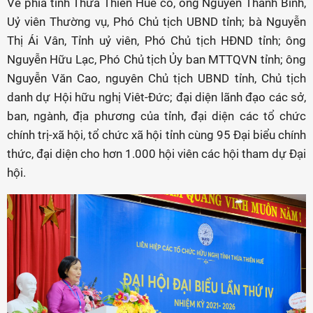
Về phía tỉnh Thừa Thiên Huế có, ông Nguyễn Thanh Bình,
Uỷ viên Thường vụ, Phó Chủ tịch UBND tỉnh; bà Nguyễn
Thị Ái Vân, Tỉnh uỷ viên, Phó Chủ tịch HĐND tỉnh; ông
Nguyễn Hữu Lạc, Phó Chủ tịch Ủy ban MTTQVN tỉnh; ông
Nguyễn Văn Cao, nguyên Chủ tịch UBND tỉnh, Chủ tịch
danh dự Hội hữu nghị Viêt-Đức; đại diện lãnh đạo các sở,
ban, ngành, địa phương của tỉnh, đại diện các tổ chức
chính trị-xã hội, tổ chức xã hội tỉnh cùng 95 Đại biểu chính
thức, đại diện cho hơn 1.000 hội viên các hội tham dự Đại
hội.