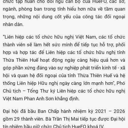
chức tập huấn cho đối ngũ cán bộ của HueFO, các sở,
ngành, phòng ban trong tỉnh hiểu hơn nữa về tầm quan
trọng, những nội dung cốt yếu của công tác đối ngoại
nhân dân.
“Liên hiệp các tổ chức hữu nghị Việt Nam, các tổ chức
thành viên sẽ làm hết sức mình để tiếp tục hỗ trợ, phối
hợp và hợp tác để Liên hiệp các tổ chức hữu nghị tỉnh
Thừa Thiên Huế hoạt động ngày càng hiệu quả hơn và
góp phần xứng đáng vào sự nghiệp phát triển kinh tế - xã
hội và quan hệ đối ngoại của tỉnh Thừa Thiên Huế và hệ
thống Liên hiệp Hữu nghị ngày càng lớn mạnh hơn", Phó
Chủ tịch – Tổng Thư ký Liên hiệp các tổ chức hữu nghị
Việt Nam Phan Anh Sơn khẳng định.
Đại hội đã bầu Ban Chấp hành nhiệm kỳ 2021 – 2026
gồm 29 thành viên. Bà Trần Thị Mai tiếp tục được Đại hội
tín nhiệm bầu giữ chức Chủ tịch HueFO khoá IV.