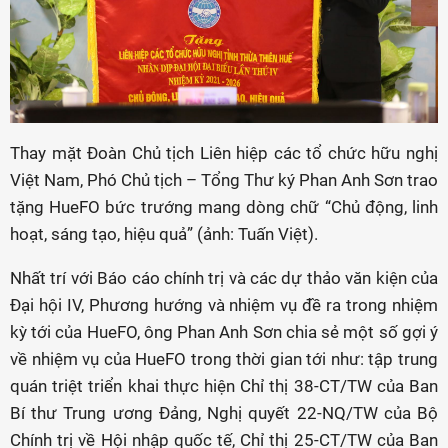
Thay mặt Đoàn Chủ tịch Liên hiệp các tổ chức hữu nghị
Việt Nam, Phó Chủ tịch – Tổng Thư ký Phan Anh Sơn trao
tặng HueFO bức trướng mang dòng chữ “Chủ động, linh
hoạt, sáng tạo, hiệu quả” (ảnh: Tuấn Việt).
Nhất trí với Báo cáo chính trị và các dự thảo văn kiện của
Đại hội IV, Phương hướng và nhiệm vụ đề ra trong nhiệm
kỳ tới của HueFO, ông Phan Anh Sơn chia sẻ một số gợi ý
về nhiệm vụ của HueFO trong thời gian tới như: tập trung
quán triệt triển khai thực hiện Chỉ thị 38-CT/TW của Ban
Bí thư Trung ương Đảng, Nghị quyết 22-NQ/TW của Bộ
Chính trị về Hội nhập quốc tế, Chỉ thị 25-CT/TW của Ban