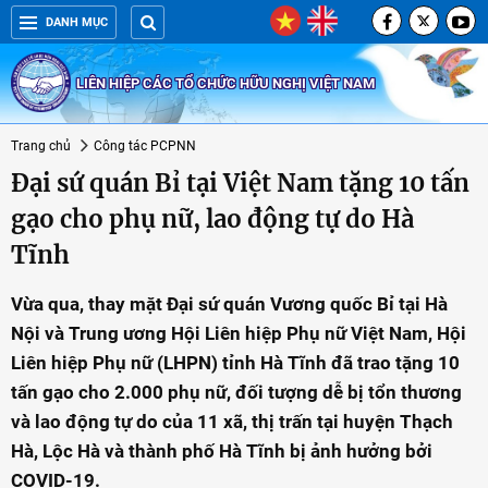
DANH MỤC
LIÊN HIỆP CÁC TỔ CHỨC HỮU NGHỊ VIỆT NAM
Trang chủ
Công tác PCPNN
Đại sứ quán Bỉ tại Việt Nam tặng 10 tấn
gạo cho phụ nữ, lao động tự do Hà
Tĩnh
Vừa qua, thay mặt Đại sứ quán Vương quốc Bỉ tại Hà
Nội và Trung ương Hội Liên hiệp Phụ nữ Việt Nam, Hội
Liên hiệp Phụ nữ (LHPN) tỉnh Hà Tĩnh đã trao tặng 10
tấn gạo cho 2.000 phụ nữ, đối tượng dễ bị tổn thương
và lao động tự do của 11 xã, thị trấn tại huyện Thạch
Hà, Lộc Hà và thành phố Hà Tĩnh bị ảnh hưởng bởi
COVID-19.