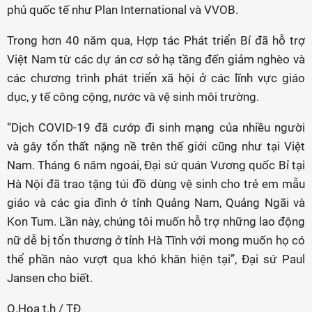
phủ quốc tế như Plan International và VVOB.
Trong hơn 40 năm qua, Hợp tác Phát triển Bỉ đã hỗ trợ
Việt Nam từ các dự án cơ sở hạ tầng đến giảm nghèo và
các chương trình phát triển xã hội ở các lĩnh vực giáo
dục, y tế công cộng, nước và vệ sinh môi trường.
“Dịch COVID-19 đã cướp đi sinh mạng của nhiều người
và gây tổn thất nặng nề trên thế giới cũng như tại Việt
Nam. Tháng 6 năm ngoái, Đại sứ quán Vương quốc Bỉ tại
Hà Nội đã trao tặng túi đồ dùng vệ sinh cho trẻ em mẫu
giáo và các gia đình ở tỉnh Quảng Nam, Quảng Ngãi và
Kon Tum. Lần này, chúng tôi muốn hỗ trợ những lao động
nữ dễ bị tổn thương ở tỉnh Hà Tĩnh với mong muốn họ có
thể phần nào vượt qua khó khăn hiện tại”, Đại sứ Paul
Jansen cho biết.
Q.Hoa t.h / TĐ