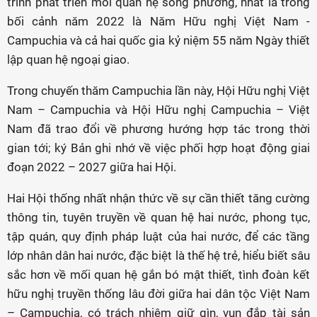
trình phát triển mối quan hệ song phương, nhất là trong
bối cảnh năm 2022 là Năm Hữu nghị Việt Nam -
Campuchia và cả hai quốc gia kỷ niệm 55 năm Ngày thiết
lập quan hệ ngoại giao.
Trong chuyến thăm Campuchia lần này, Hội Hữu nghị Việt
Nam – Campuchia và Hội Hữu nghị Campuchia – Việt
Nam đã trao đổi về phương hướng hợp tác trong thời
gian tới; ký Bản ghi nhớ về việc phối hợp hoạt động giai
đoạn 2022 – 2027 giữa hai Hội.
Hai Hội thống nhất nhận thức về sự cần thiết tăng cường
thông tin, tuyên truyền về quan hệ hai nước, phong tục,
tập quán, quy định pháp luật của hai nước, để các tầng
lớp nhân dân hai nước, đặc biệt là thế hệ trẻ, hiểu biết sâu
sắc hơn về mối quan hệ gắn bó mật thiết, tình đoàn kết
hữu nghị truyền thống lâu đời giữa hai dân tộc Việt Nam
– Campuchia, có trách nhiệm giữ gìn, vun đắp tài sản