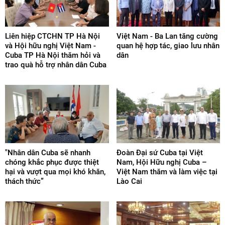
Liên hiệp CTCHN TP Hà Nội
Việt Nam - Ba Lan tăng cường
và Hội hữu nghị Việt Nam -
quan hệ hợp tác, giao lưu nhân
Cuba TP Hà Nội thăm hỏi và
dân
trao quà hỗ trợ nhân dân Cuba
"Nhân dân Cuba sẽ nhanh
Đoàn Đại sứ Cuba tại Việt
chóng khắc phục được thiệt
Nam, Hội Hữu nghị Cuba –
hại và vượt qua mọi khó khăn,
Việt Nam thăm và làm việc tại
thách thức”
Lào Cai