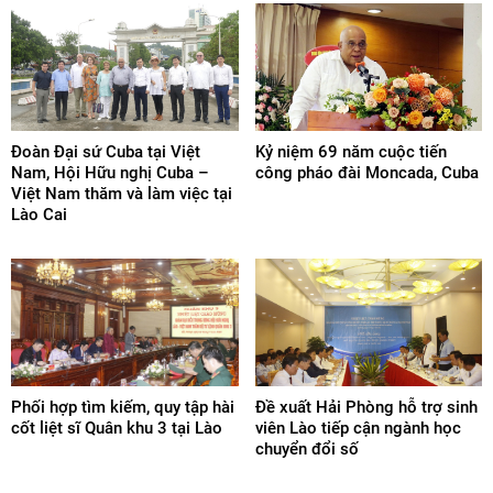
Đoàn Đại sứ Cuba tại Việt
Kỷ niệm 69 năm cuộc tiến
Nam, Hội Hữu nghị Cuba –
công pháo đài Moncada, Cuba
Việt Nam thăm và làm việc tại
Lào Cai
Phối hợp tìm kiếm, quy tập hài
Đề xuất Hải Phòng hỗ trợ sinh
cốt liệt sĩ Quân khu 3 tại Lào
viên Lào tiếp cận ngành học
chuyển đổi số