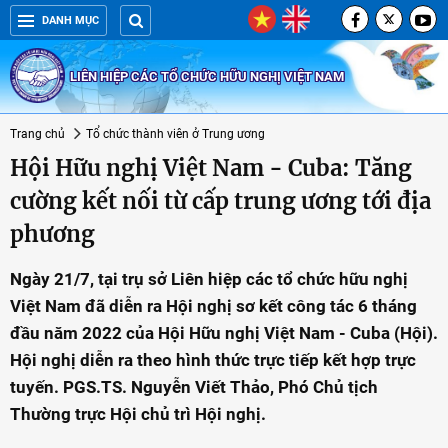
DANH MỤC
LIÊN HIỆP CÁC TỔ CHỨC HỮU NGHỊ VIỆT NAM
Trang chủ
Tổ chức thành viên ở Trung ương
Hội Hữu nghị Việt Nam - Cuba: Tăng
cường kết nối từ cấp trung ương tới địa
phương
Ngày 21/7, tại trụ sở Liên hiệp các tổ chức hữu nghị
Việt Nam đã diễn ra Hội nghị sơ kết công tác 6 tháng
đầu năm 2022 của Hội Hữu nghị Việt Nam - Cuba (Hội).
Hội nghị diễn ra theo hình thức trực tiếp kết hợp trực
tuyến. PGS.TS. Nguyễn Viết Thảo, Phó Chủ tịch
Thường trực Hội chủ trì Hội nghị.