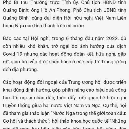
Phó Bí thư Thường trực Tỉnh ủy, Chủ tịch HĐND tỉnh
Quảng Bình; ông Hồ An Phong, Phó Chủ tịch UBND tỉnh
Quảng Bình; cùng đại diện Hội hữu nghị Việt Nam-Liên
bang Nga các tỉnh thành trên cả nước.
Báo cáo tại Hội nghị, trong 6 tháng đầu năm 2022, dù
còn nhiều khó khăn, trở ngại do ảnh hưởng của dịch
Covid-19 nhưng các hoạt động đoàn kết, hữu nghị, gặp
gỡ, giao lưu vẫn được tiến hành ở các cấp từ Trung ương
đến địa phương.
Các hoạt động đối ngoại của Trung ương hội được triển
khai đúng định hướng, góp phần nâng cao hiệu quả công
tác đối ngoại nhân dân, thúc đẩy mối quan hệ hữu nghị
truyền thống giữa hai nước Việt Nam và Nga. Cụ thể, hội
đã tham gia thảo luận “Nước Nga trong thế giới toàn cầu:
Cơ hội và thách thức”; hội thảo khoa học quốc tế “Những
vấn đề giao lưu tiếp biến văn hóa trong bối cảnh dạy