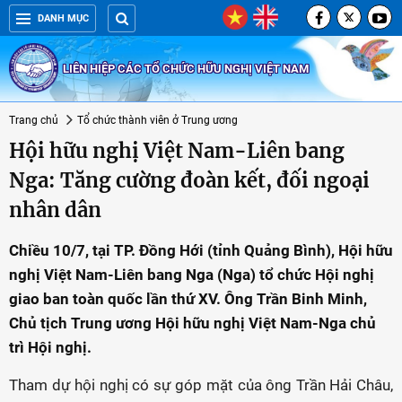
DANH MỤC
LIÊN HIỆP CÁC TỔ CHỨC HỮU NGHỊ VIỆT NAM
Trang chủ
Tổ chức thành viên ở Trung ương
Hội hữu nghị Việt Nam-Liên bang
Nga: Tăng cường đoàn kết, đối ngoại
nhân dân
Chiều 10/7, tại TP. Đồng Hới (tỉnh Quảng Bình), Hội hữu
nghị Việt Nam-Liên bang Nga (Nga) tổ chức Hội nghị
giao ban toàn quốc lần thứ XV. Ông Trần Binh Minh,
Chủ tịch Trung ương Hội hữu nghị Việt Nam-Nga chủ
trì Hội nghị.
Tham dự hội nghị có sự góp mặt của ông Trần Hải Châu,