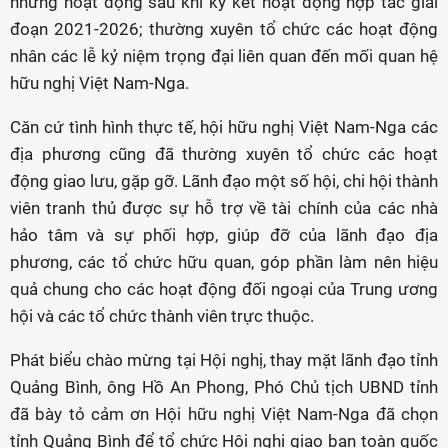
những hoạt động sau khi ký kết hoạt động hợp tác giai
đoạn 2021-2026; thường xuyên tổ chức các hoạt động
nhân các lễ kỷ niệm trọng đại liên quan đến mối quan hệ
hữu nghị Việt Nam-Nga.
Căn cứ tình hình thực tế, hội hữu nghị Việt Nam-Nga các
địa phương cũng đã thường xuyên tổ chức các hoạt
động giao lưu, gặp gỡ. Lãnh đạo một số hội, chi hội thành
viên tranh thủ được sự hỗ trợ về tài chính của các nhà
hảo tâm và sự phối hợp, giúp đỡ của lãnh đạo địa
phương, các tổ chức hữu quan, góp phần làm nên hiệu
quả chung cho các hoạt động đối ngoại của Trung ương
hội và các tổ chức thành viên trực thuộc.
Phát biểu chào mừng tại Hội nghị, thay mặt lãnh đạo tỉnh
Quảng Bình, ông Hồ An Phong, Phó Chủ tịch UBND tỉnh
đã bày tỏ cảm ơn Hội hữu nghị Việt Nam-Nga đã chọn
tỉnh Quảng Bình để tổ chức Hội nghị giao ban toàn quốc