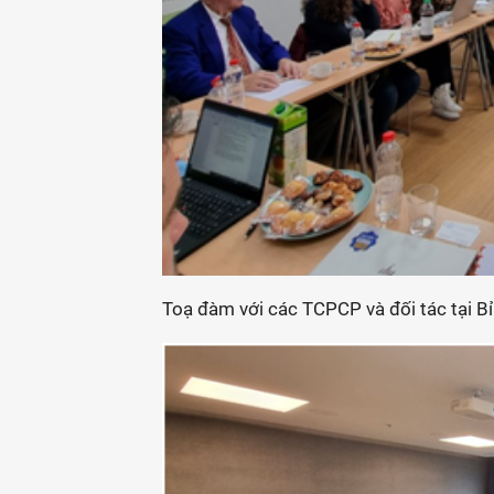
Toạ đàm với các TCPCP và đối tác tại Bỉ