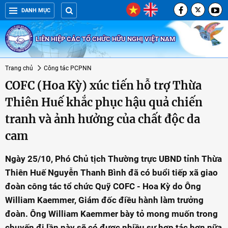
DANH MỤC
LIÊN HIỆP CÁC TỔ CHỨC HỮU NGHỊ VIỆT NAM
Trang chủ
Công tác PCPNN
COFC (Hoa Kỳ) xúc tiến hỗ trợ Thừa
Thiên Huế khắc phục hậu quả chiến
tranh và ảnh hưởng của chất độc da
cam
Ngày 25/10, Phó Chủ tịch Thường trực UBND tỉnh Thừa
Thiên Huế Nguyễn Thanh Bình đã có buổi tiếp xã giao
đoàn công tác tổ chức Quỹ COFC - Hoa Kỳ do Ông
William Kaemmer, Giám đốc điều hành làm trưởng
đoàn. Ông William Kaemmer bày tỏ mong muốn trong
chuyến đi lần này sẽ có được nhiều sự hợp tác hơn nữa