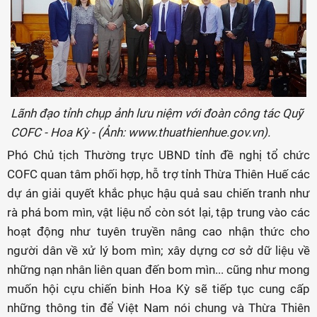
Lãnh đạo tỉnh chụp ảnh lưu niệm với đoàn công tác Quỹ
COFC - Hoa Kỳ - (Ảnh: www.thuathienhue.gov.vn).
Phó Chủ tịch Thường trực UBND tỉnh đề nghị tổ chức
COFC quan tâm phối hợp, hỗ trợ tỉnh Thừa Thiên Huế các
dự án giải quyết khắc phục hậu quả sau chiến tranh như
rà phá bom mìn, vật liệu nổ còn sót lại, tập trung vào các
hoạt động như tuyên truyền nâng cao nhận thức cho
người dân về xử lý bom mìn; xây dựng cơ sở dữ liệu về
những nạn nhân liên quan đến bom mìn... cũng như mong
muốn hội cựu chiến binh Hoa Kỳ sẽ tiếp tục cung cấp
những thông tin để Việt Nam nói chung và Thừa Thiên